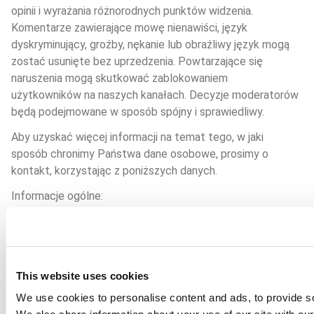
opinii i wyrażania różnorodnych punktów widzenia. 
Komentarze zawierające mowę nienawiści, język 
dyskryminujący, groźby, nękanie lub obraźliwy język mogą 
zostać usunięte bez uprzedzenia. Powtarzające się 
naruszenia mogą skutkować zablokowaniem 
użytkowników na naszych kanałach. Decyzje moderatorów 
będą podejmowane w sposób spójny i sprawiedliwy.
Aby uzyskać więcej informacji na temat tego, w jaki 
sposób chronimy Państwa dane osobowe, prosimy o 
kontakt, korzystając z poniższych danych.
Informacje ogólne:
Adres
Aller Aqua A/S
Allervej 130, Aller
DK-6070 Christiansfeld
This website uses cookies
Kontakt
We use cookies to personalise content and ads, to provide soc
T. +45 7022 1910