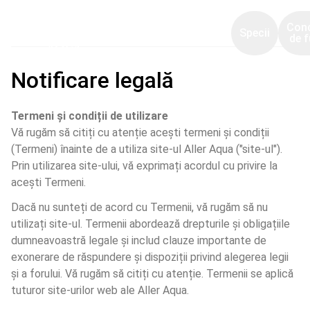
Con
Specii
de f
Notificare legală
Termeni și condiții de utilizare
Vă rugăm să citiți cu atenție acești termeni și condiții 
(Termeni) înainte de a utiliza site-ul Aller Aqua ("site-ul"). 
Prin utilizarea site-ului, vă exprimați acordul cu privire la 
acești Termeni.
Dacă nu sunteți de acord cu Termenii, vă rugăm să nu 
utilizați site-ul. Termenii abordează drepturile și obligațiile 
dumneavoastră legale și includ clauze importante de 
exonerare de răspundere și dispoziții privind alegerea legii 
și a forului. Vă rugăm să citiți cu atenție. Termenii se aplică 
tuturor site-urilor web ale Aller Aqua.