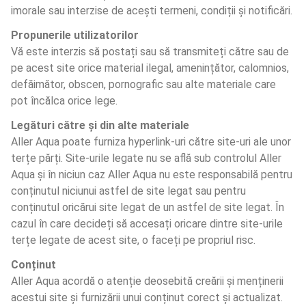
imorale sau interzise de acești termeni, condiții și notificări.
Propunerile utilizatorilor
Vă este interzis să postați sau să transmiteți către sau de 
pe acest site orice material ilegal, amenințător, calomnios, 
defăimător, obscen, pornografic sau alte materiale care 
pot încălca orice lege.
Legături către și din alte materiale
Aller Aqua poate furniza hyperlink-uri către site-uri ale unor 
terțe părți. Site-urile legate nu se află sub controlul Aller 
Aqua și în niciun caz Aller Aqua nu este responsabilă pentru 
conținutul niciunui astfel de site legat sau pentru 
conținutul oricărui site legat de un astfel de site legat. În 
cazul în care decideți să accesați oricare dintre site-urile 
terțe legate de acest site, o faceți pe propriul risc.
Conținut
Aller Aqua acordă o atenție deosebită creării și menținerii 
acestui site și furnizării unui conținut corect și actualizat. 