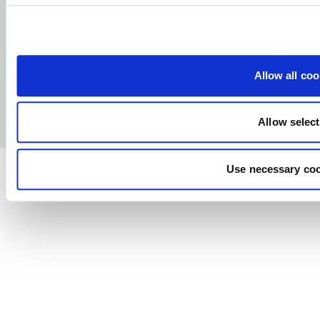
Allow all coo
Facebook
YouTube
LinkedIn
Instagram
Politica de confidențialitate
Notă juridică
Allow selec
Use necessary coo