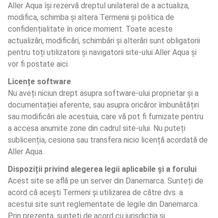
Aller Aqua își rezervă dreptul unilateral de a actualiza, 
modifica, schimba și altera Termenii și politica de 
confidențialitate în orice moment. Toate aceste 
actualizări, modificări, schimbări și alterări sunt obligatorii 
pentru toți utilizatorii și navigatorii site-ului Aller Aqua și 
vor fi postate aici.
Licențe software
Nu aveți niciun drept asupra software-ului proprietar și a 
documentației aferente, sau asupra oricăror îmbunătățiri 
sau modificări ale acestuia, care vă pot fi furnizate pentru 
a accesa anumite zone din cadrul site-ului. Nu puteți 
sublicenția, cesiona sau transfera nicio licență acordată de 
Aller Aqua.
Dispoziții privind alegerea legii aplicabile și a forului
Acest site se află pe un server din Danemarca. Sunteți de 
acord că acești Termeni și utilizarea de către dvs. a 
acestui site sunt reglementate de legile din Danemarca. 
Prin prezenta, sunteți de acord cu jurisdicția și 