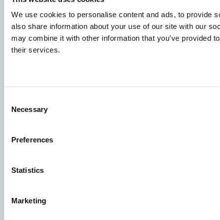
Concepte de furaje
We use cookies to personalise content and ads, to provide so
also share information about your use of our site with our so
Schimbul de cunoștințe
may combine it with other information that you’ve provided to
their services.
Cereri de locuri de muncă
Pentru a vă asigura că aplicația dvs. ajunge la locul potrivit,
vă rugăm să vă asigurați că indicați în mod clar care este
Consent
Necessary
postul care vă interesează. Așteptăm cu nerăbdare să o
Selection
citim!
Preferences
Vizitați ofertele noastre de locuri de muncă
Statistics
Grupul Aller Aqua
Allervej 130, 6070 Christiansfeld, Danemarca
Marketing