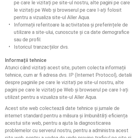
pe care le vizitați pe site-ul nostru, alte pagini pe care 
le vizitați pe Web și browserul pe care l-ați folosit 
pentru a vizualiza site-ul Aller Aqua.
Informații referitoare la activitatea și preferințele de 
utilizare a site-ului, cunoscute și ca date demografice 
sau de profil.
Istoricul tranzacțiilor dvs.
Informații tehnice
Atunci când vizitați acest site, putem colecta informații 
tehnice, cum ar fi adresa dvs. IP (Internet Protocol), detalii 
despre paginile pe care le vizitați pe site-ul nostru, alte 
pagini pe care le vizitați pe Web și browserul pe care l-ați 
utilizat pentru a vizualiza site-ul Aller Aqua.
Acest site web colectează date tehnice și jurnale de 
internet standard pentru a măsura și îmbunătăți eficiența 
acestui site web, pentru a ajuta la diagnosticarea 
problemelor cu serverul nostru, pentru a administra acest 
site web, pentru a vedea de unde provine traficul pe site și 