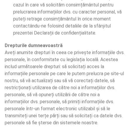
cazul în care vă solicităm consimțământul pentru 
prelucrarea informațiilor dvs. cu caracter personal, vă 
puteți retrage consimțământul în orice moment 
contactându-ne folosind detaliile de la sfârșitul 
prezentei Declarații de confidențialitate. 
Drepturile dumneavoastră
Aveți anumite drepturi în ceea ce privește informațiile dvs. 
personale, în conformitate cu legislația locală. Acestea 
includ următoarele drepturi: să solicitați acces la 
informațiile personale pe care le putem prelucra pe site-ul 
nostru, să vă actualizați sau să vă corectați datele, să 
restricționați utilizarea de către noi a informațiilor dvs. 
personale, să vă opuneți utilizării de către noi a 
informațiilor dvs. personale, să primiți informațiile dvs. 
personale într-un format electronic utilizabil și să le 
transmiteți unei terțe părți sau să solicitați ca datele dvs. 
personale să fie șterse din sistemele noastre.