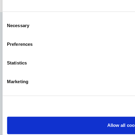
Consent
Necessary
Selection
Preferences
Statistics
Specii
Marketing
Concepte de furaje
Schimbul de cunoștințe
Cereri de locuri de muncă
Allow all coo