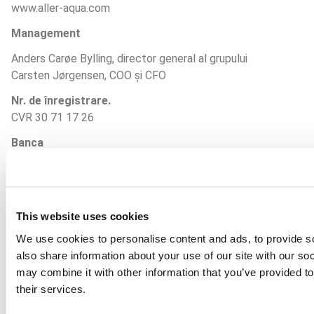
www.aller-aqua.com
Management
Anders Carøe Bylling, director general al grupului
Carsten Jørgensen, COO și CFO
Nr. de înregistrare.
CVR 30 71 17 26
Banca
Jyske Bank
Vestergade 8-16
8600 Silkeborg
This website uses cookies
DKK: reg.no 7418 – Account 1064697
IBAN: DK8074180001064697
We use cookies to personalise content and ads, to provide so
SWIFT: JYBADKKK 
also share information about your use of our site with our so
may combine it with other information that you’ve provided to
EUR: reg.no.7418 – Account 1064705
their services.
IBAN: DK5874180001064705
SWIFT: JYBADKKK