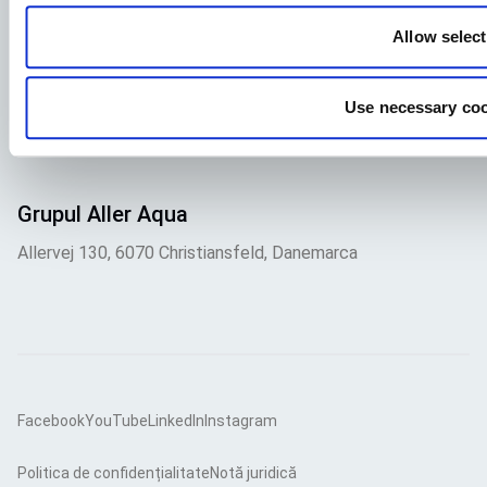
Pentru a vă asigura că aplicația dvs. ajunge la locul potrivit,
vă rugăm să vă asigurați că indicați în mod clar care este
Allow selec
postul care vă interesează. Așteptăm cu nerăbdare să o
citim!
Use necessary coo
Vizitați ofertele noastre de locuri de muncă
Grupul Aller Aqua
Allervej 130, 6070 Christiansfeld, Danemarca
Facebook
YouTube
LinkedIn
Instagram
Politica de confidențialitate
Notă juridică