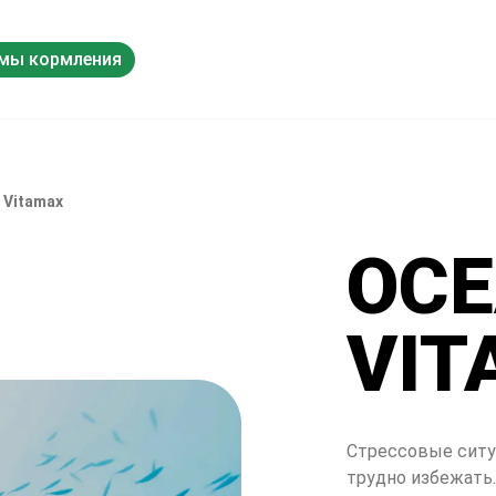
мы кормления
Обмен знаниями
 Vitamax
OC
VIT
Стрессовые ситуа
трудно избежать.