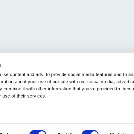
Наши Вакансии
s
Чтобы ваша заявка попала 
ise content and ads, to provide social media features and to an
нужное место, пожалуйста,
rmation about your use of our site with our social media, advertis
четко укажите, какая именн
 combine it with other information that you’ve provided to them o
вакансия вас интересует.
 use of their services.
Узнать о вакансиях