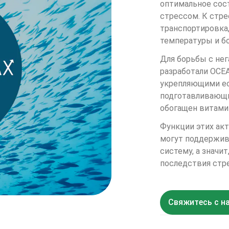
оптимальное сост
стрессом. К стре
транспортировка,
температуры и бо
Для борьбы с не
разработали OCE
укрепляющими ес
подготавливающи
обогащен витамин
Функции этих акт
могут поддержив
систему, а значи
последствия стре
Свяжитесь с н