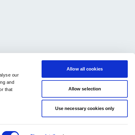
Aller Aqua Group
Allow all cookies
в
Allervej 130, 6070
alyse our
Кристиансфельд, Дания
ing and
о
Allow selection
r that
Use necessary cookies only