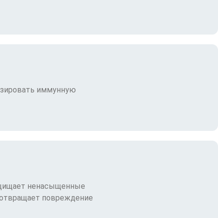
изировать иммунную
защищает ненасыщенные
едотвращает повреждение