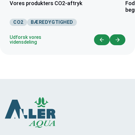
Vores produkters CO2-aftryk
Fode
beg
CO2
BÆREDYGTIGHED
Udforsk vores
vidensdeling