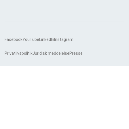
Facebook
YouTube
LinkedIn
Instagram
Privatlivspolitik
Juridisk meddelelse
Presse