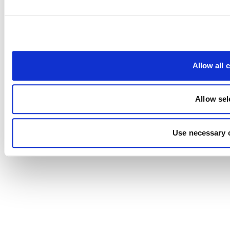
Allow all 
Allow sel
Use necessary 