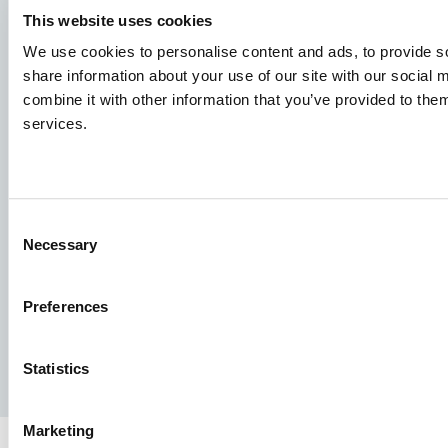
Nous nous réjouissons de la lire !
This website uses cookies
We use cookies to personalise content and ads, to provide so
Consultez nos offres d'emploi
share information about your use of our site with our social
combine it with other information that you’ve provided to them
services.
Groupe Aller Aqua
Allervej 130, 6070 Christiansfeld, Danemark
Consent
Necessary
Selection
Preferences
Facebook
YouTube
LinkedIn
Instagram
Statistics
Politique de confidentialité
Avis juridique
Presse
Marketing