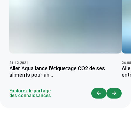
26.08
31.12.2021
All
Aller Aqua lance l'étiquetage CO2 de ses
entr
aliments pour an...
Explorez le partage
des connaissances