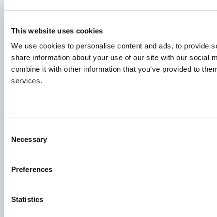
Espèces
Concepts d’alimentation
This website uses cookies
We use cookies to personalise content and ads, to provide so
Partage des connaissances
share information about your use of our site with our social
combine it with other information that you’ve provided to them
services.
Demandes d'emploi
Pour que votre candidature aboutisse au bon endroit,
veillez à indiquer clairement le poste qui vous intéresse.
Nous nous réjouissons de la lire !
Consent
Necessary
Selection
Consultez nos offres d'emploi
Preferences
Groupe Aller Aqua
Statistics
Allervej 130, 6070 Christiansfeld, Danemark