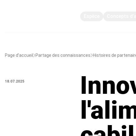
Espèce
Concepts d’
Page d’accueil
Partage des connaissances
Histoires de partenai
Inno
18.07.2025
l'ali
cabil