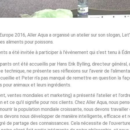
Europe 2016, Aller Aqua a organisé un atelier sur son slogan, Let'
 des aliments pour poissons.
ients a été invitée à participer à l'événement qui s'est tenu à Éd
icipants ont été accueillis par Hans Erik Bylling, directeur général
e technique, ne présente ses réflexions sur l'avenir de l'aliment
ccueillie et Peter n'a pas manqué de remettre en question la f
s pour animaux et leurs ingrédients.
t, ventes mondiales et marketing) a présenté l'atelier et l'ordre
an et ce qu'il signifie pour nos clients. Chez Aller Aqua, nous pe
nourrir la population mondiale croissante, nous devons travaille
us devons nous développer de manière intelligente, efficace et 
ré de partage des connaissances. Cela nécessite de l'ouverture,