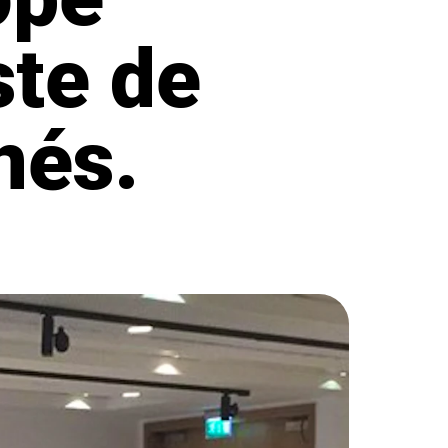
ste de
nés.