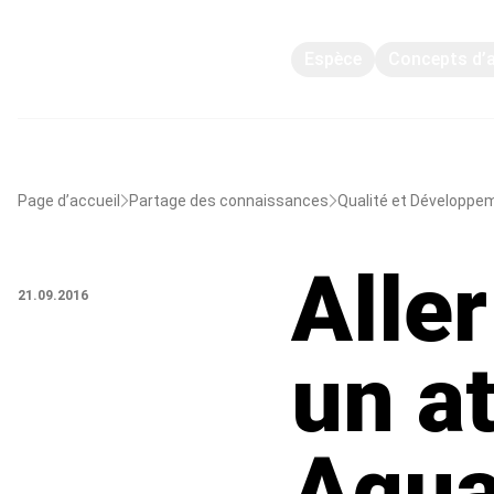
Espèce
Concepts d’
Page d’accueil
Partage des connaissances
Qualité et Développe
Alle
21.09.2016
un a
Aqua