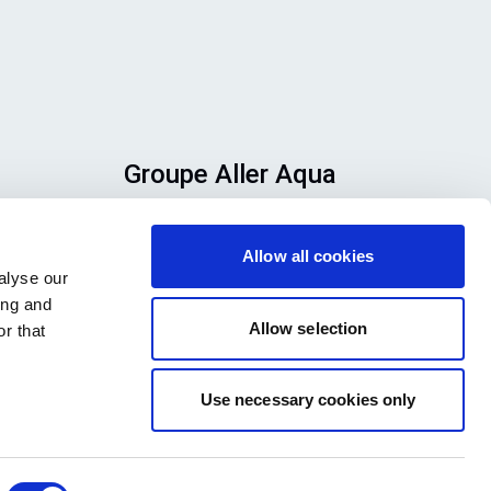
Groupe Aller Aqua
Allervej 130, 6070 Christiansfeld,
ez
Danemark
Allow all cookies
alyse our
qui
ing and
Allow selection
r that
Use necessary cookies only