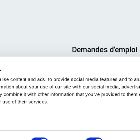
Demandes d'emploi
Pour que votre candidature
s
aboutisse au bon endroit, veill
ise content and ads, to provide social media features and to an
à indiquer clairement le poste 
rmation about your use of our site with our social media, advertis
vous intéresse. Nous nous
 combine it with other information that you’ve provided to them o
réjouissons de la lire !
 use of their services.
Consultez nos offres
d'emploi