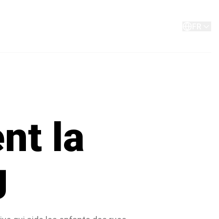
A propos de
Contact
FR
nt la
g