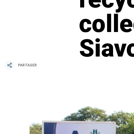
coll
Siav
PARTAGER