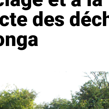
ecte des déc
onga