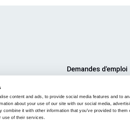
Demandes d'emploi
Pour que votre candidature
s
aboutisse au bon endroit, veill
ise content and ads, to provide social media features and to an
à indiquer clairement le poste 
rmation about your use of our site with our social media, advertis
vous intéresse. Nous nous
 combine it with other information that you’ve provided to them o
réjouissons de la lire !
 use of their services.
Consultez nos offres
d'emploi