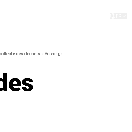
A propos de
Contact
FR
 collecte des déchets à Siavonga
des