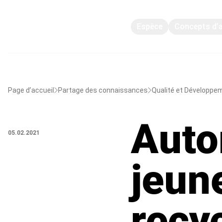
Espèce
Concepts d’
Page d’accueil
Partage des connaissances
Qualité et Développe
Auto
05.02.2021
jeun
recyc