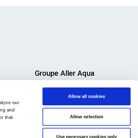
Groupe Aller Aqua
Allervej 130, 6070 Christiansfeld,
ez
Danemark
Allow all cookies
alyse our
qui
ing and
Allow selection
r that
Use necessary cookies only