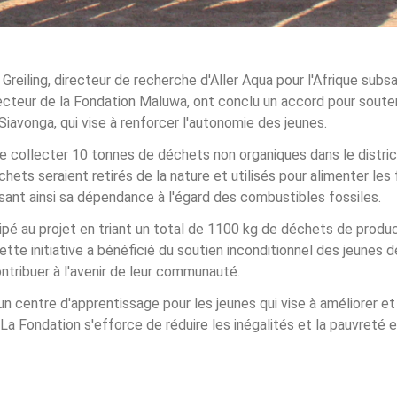
Greiling, directeur de recherche d'Aller Aqua pour l'Afrique sub
ecteur de la Fondation Maluwa, ont conclu un accord pour souteni
iavonga, qui vise à renforcer l'autonomie des jeunes.  
 de collecter 10 tonnes de déchets non organiques dans le distric
chets seraient retirés de la nature et utilisés pour alimenter les 
isant ainsi sa dépendance à l'égard des combustibles fossiles. 
ipé au projet en triant un total de 1100 kg de déchets de produc
tte initiative a bénéficié du soutien inconditionnel des jeunes d
ntribuer à l'avenir de leur communauté.  
 centre d'apprentissage pour les jeunes qui vise à améliorer et 
 Fondation s'efforce de réduire les inégalités et la pauvreté e