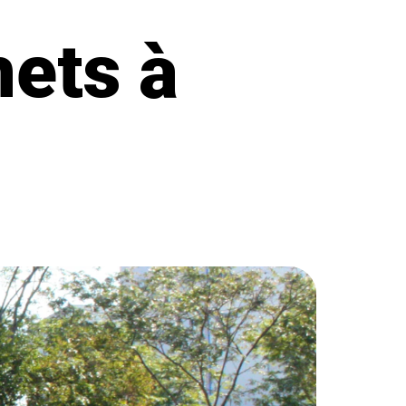
hets à