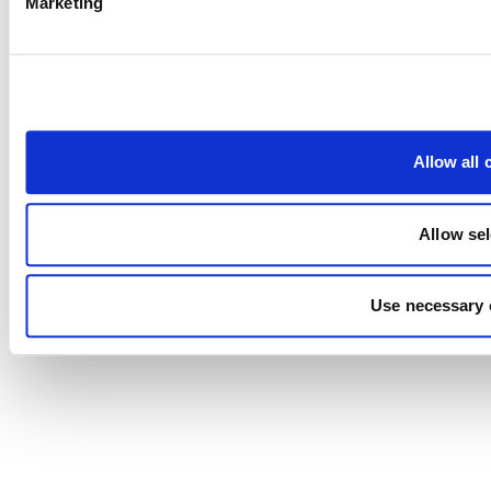
Marketing
Allow all 
Allow sel
Use necessary 