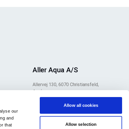
Aller Aqua A/S
Allervej 130, 6070 Christiansfeld,
Δανία
α
Allow all cookies
alyse our
ing and
Allow selection
r that