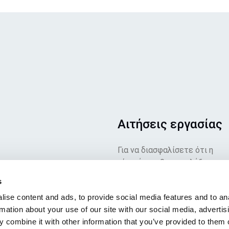
Αιτήσεις εργασίας
Για να διασφαλίσετε ότι η
αίτησή σας θα καταλήξει στο
σωστό μέρος, παρακαλούμε ν
s
αναφέρετε τη θέση εργασίας
ise content and ads, to provide social media features and to an
για την οποία ενδιαφέρεστε.
rmation about your use of our site with our social media, advertis
Ανυπομονούμε να τη
 combine it with other information that you’ve provided to them o
διαβάσουμε!