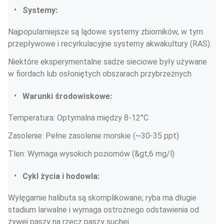
Systemy:
Najpopularniejsze są lądowe systemy zbiorników, w tym 
przepływowe i recyrkulacyjne systemy akwakultury (RAS).
Niektóre eksperymentalne sadze sieciowe były używane 
w fiordach lub osłoniętych obszarach przybrzeżnych
Warunki środowiskowe:
Temperatura: Optymalna między 8-12°C
Zasolenie: Pełne zasolenie morskie (~30-35 ppt)
Tlen: Wymaga wysokich poziomów (&gt;6 mg/l)
Cykl życia i hodowla:
Wylęgarnie halibuta są skomplikowane; ryba ma długie 
stadium larwalne i wymaga ostrożnego odstawienia od 
żywej paszy na rzecz paszy suchej