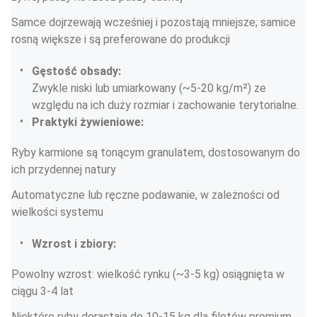
Samce dojrzewają wcześniej i pozostają mniejsze; samice 
rosną większe i są preferowane do produkcji
Gęstość obsady:
Zwykle niski lub umiarkowany (~5-20 kg/m²) ze 
względu na ich duży rozmiar i zachowanie terytorialne.
Praktyki żywieniowe:
Ryby karmione są tonącym granulatem, dostosowanym do 
ich przydennej natury
Automatyczne lub ręczne podawanie, w zależności od 
wielkości systemu
Wzrost i zbiory:
Powolny wzrost: wielkość rynku (~3-5 kg) osiągnięta w 
ciągu 3-4 lat
Niektóre ryby dorastają do 10-15 kg dla filetów premium