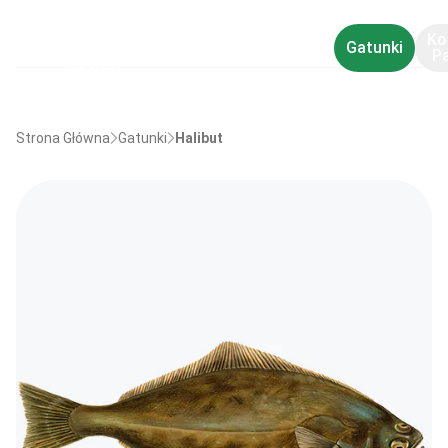
Ko
Gatunki
P
Strona Główna
Gatunki
Halibut