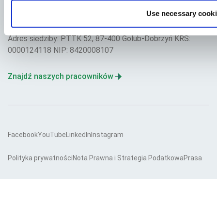
Use necessary cooki
Aller Aqua Polska Sp. z o.o.
Adres siedziby: PTTK 52, 87-400 Golub-Dobrzyń KRS:
0000124118 NIP: 8420008107
Znajdź naszych pracowników
Facebook
YouTube
LinkedIn
Instagram
Polityka prywatności
Nota Prawna i Strategia Podatkowa
Prasa