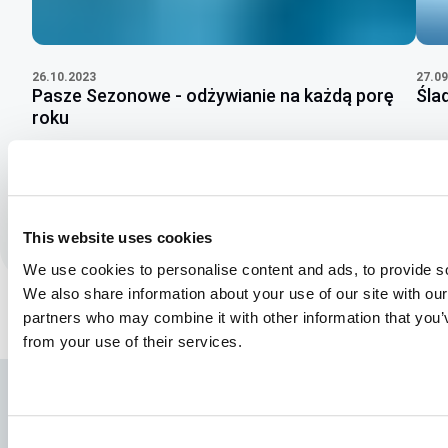
26.10.2023
27.09
Pasze Sezonowe - odżywianie na każdą porę
Śla
roku
PRODUKTY
C
Zobacz jak
Dzielimy się
Wiedzą
This website uses cookies
We use cookies to personalise content and ads, to provide soc
We also share information about your use of our site with our
partners who may combine it with other information that you’v
from your use of their services.
Consent