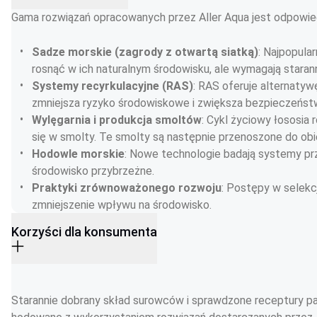
Gama rozwiązań opracowanych przez Aller Aqua jest odpowiedn
Sadze morskie (zagrody z otwartą siatką)
: Najpopula
rosnąć w ich naturalnym środowisku, ale wymagają staran
Systemy recyrkulacyjne (RAS)
: RAS oferuje alternaty
zmniejsza ryzyko środowiskowe i zwiększa bezpieczeństw
Wylęgarnia i produkcja smoltów
: Cykl życiowy łososia
się w smolty. Te smolty są następnie przenoszone do o
Hodowle morskie
: Nowe technologie badają systemy prz
środowisko przybrzeżne.
Praktyki zrównoważonego rozwoju
: Postępy w selekc
zmniejszenie wpływu na środowisko.
Korzyści dla konsumenta
Starannie dobrany skład surowców i sprawdzone receptury pa