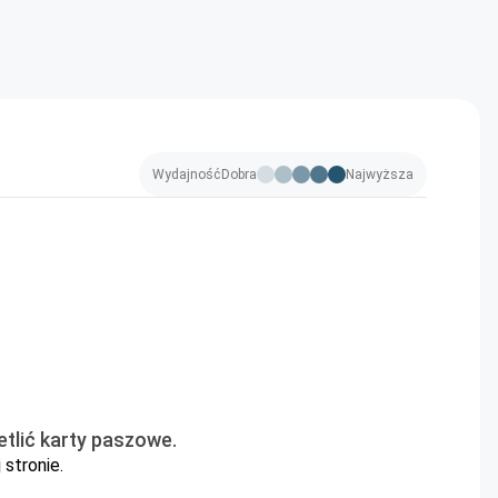
Wydajność
Dobra
Najwyższa
tlić karty paszowe.
 stronie.