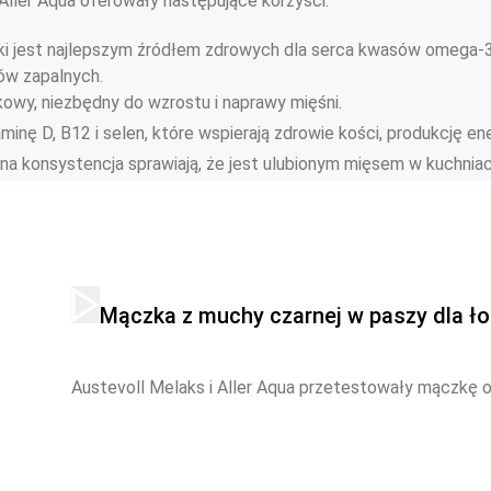
ller Aqua oferowały następujące korzyści:
cki jest najlepszym źródłem zdrowych dla serca kwasów omega-3
ów zapalnych.
kowy, niezbędny do wzrostu i naprawy mięśni.
minę D, B12 i selen, które wspierają zdrowie kości, produkcję en
tna konsystencja sprawiają, że jest ulubionym mięsem w kuchniach
Mączka z muchy czarnej w paszy dla ł
Austevoll Melaks i Aller Aqua przetestowały mączkę 