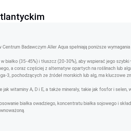
atlantyckim
 Centrum Badawczym Aller Aqua spełniają poniższe wymagania 
w białko (35-45%) i tłuszcz (20-30%), aby wspierać jego szybki 
go, a coraz częściej z alternatyw opartych na roślinach lub alg
3, pochodzących ze źródeł morskich lub alg, ma kluczowe znacz
e jak witaminy A, D i E, a także minerały, takie jak fosfor i sel
tosowanie białka owadziego, koncentratu białka sojowego i skła
równoważoną.