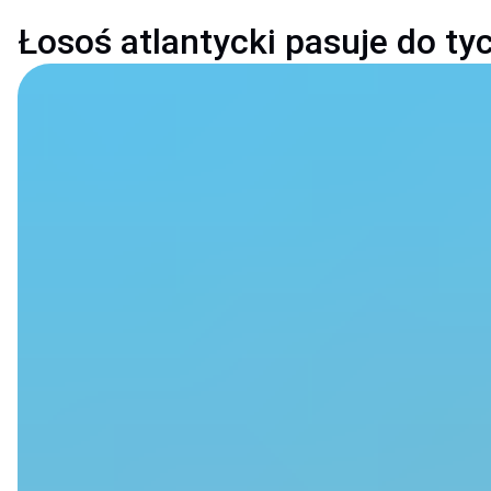
Łosoś atlantycki pasuje do t