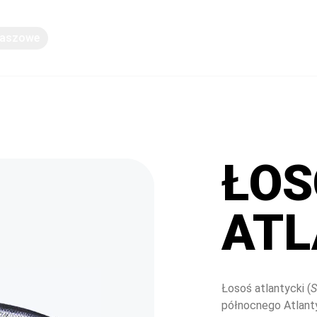
Paszowe
Wiedza
ŁOS
ATL
Łosoś atlantycki (
S
północnego Atlanty