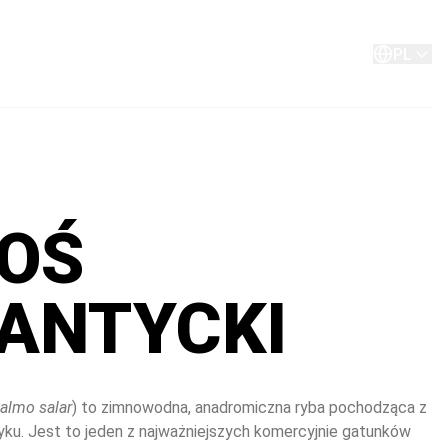
O Aller Aqua
Kontakt
PL
OŚ
ANTYCKI
almo salar
) to zimnowodna, anadromiczna ryba pochodząca z 
ku. Jest to jeden z najważniejszych komercyjnie gatunków 