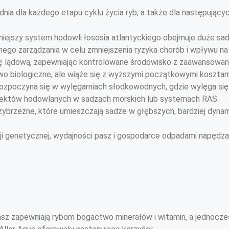
ia dla każdego etapu cyklu życia ryb, a także dla następujący
rniejszy system hodowli łososia atlantyckiego obejmuje duże sa
nego zarządzania w celu zmniejszenia ryzyka chorób i wpływu na
wę lądową, zapewniając kontrolowane środowisko z zaawansowan
o biologiczne, ale wiąże się z wyższymi początkowymi kosztam
 rozpoczyna się w wylęgarniach słodkowodnych, gdzie wylęga się
biektów hodowlanych w sadzach morskich lub systemach RAS.
ybrzeżne, które umieszczają sadze w głębszych, bardziej dynam
ji genetycznej, wydajności pasz i gospodarce odpadami napędzaj
sz zapewniają rybom bogactwo minerałów i witamin, a jednocześn