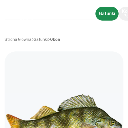
Ko
Gatunki
P
Strona Główna
Gatunki
Okoń