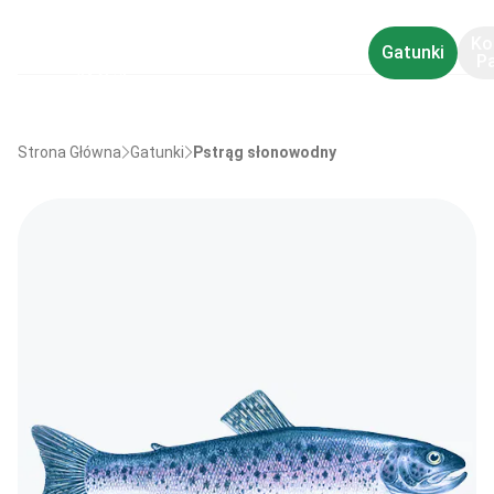
Ko
Gatunki
P
Strona Główna
Gatunki
Pstrąg słonowodny