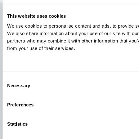
This website uses cookies
We use cookies to personalise content and ads, to provide soc
We also share information about your use of our site with our
partners who may combine it with other information that you’v
from your use of their services.
Gatunki
Consent
Koncepcje Paszowe
Necessary
Selection
Wiedza
Preferences
Podania o pracę
Statistics
Aby mieć pewność, że Twoje podanie trafi we właściwe
miejsce, prosimy o wyraźne wskazanie stanowiska, którym