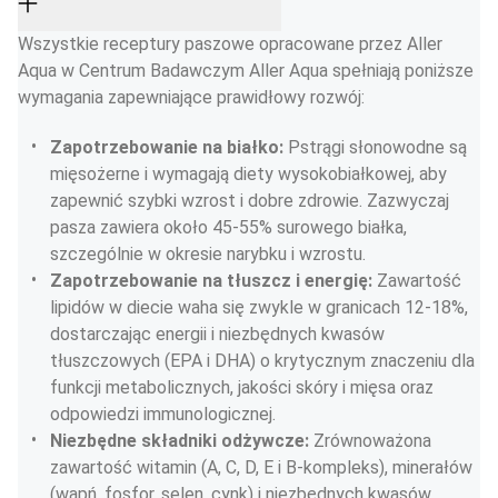
Wszystkie receptury paszowe opracowane przez Aller 
Aqua w Centrum Badawczym Aller Aqua spełniają poniższe 
wymagania zapewniające prawidłowy rozwój:
Zapotrzebowanie na białko: 
Pstrągi słonowodne są 
mięsożerne i wymagają diety wysokobiałkowej, aby 
zapewnić szybki wzrost i dobre zdrowie. Zazwyczaj 
pasza zawiera około 45-55% surowego białka, 
szczególnie w okresie narybku i wzrostu.
Zapotrzebowanie na tłuszcz i energię: 
Zawartość 
lipidów w diecie waha się zwykle w granicach 12-18%, 
dostarczając energii i niezbędnych kwasów 
tłuszczowych (EPA i DHA) o krytycznym znaczeniu dla 
funkcji metabolicznych, jakości skóry i mięsa oraz 
odpowiedzi immunologicznej.
Niezbędne składniki odżywcze: 
Zrównoważona 
zawartość witamin (A, C, D, E i B-kompleks), minerałów 
(wapń, fosfor, selen, cynk) i niezbędnych kwasów 