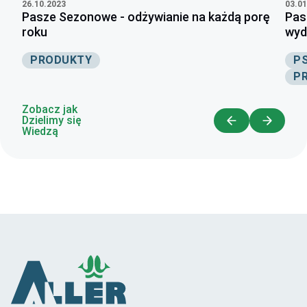
26.10.2023
03.01
Pasze Sezonowe - odżywianie na każdą porę
Pas
roku
wyda
PRODUKTY
P
P
Zobacz jak
Dzielimy się
Wiedzą