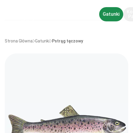
Ko
Gatunki
P
Strona Główna
Gatunki
Pstrąg tęczowy