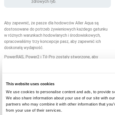
zdrowych ryb.
Aby zapewnić, że pasze dla hodowców Aller Aqua są 
dostosowane do potrzeb żywieniowych każdego gatunku 
w różnych warunkach hodowlanych i środowiskowych, 
opracowaliśmy trzy koncepcje pasz, aby zapewnić ich 
doskonałą wydajność. 
PowerRAS, Power2 i Til-Pro zostały stworzone, aby 
podnieść nasze pasze na wyższy poziom, niezależnie od 
stosowanego systemu hodowli.
PowerRAS zapewnia doskonałą wydajność naszych pasz 
This website uses cookies
w recyrkulacyjnych systemach akwakultury, podczas gdy 
Power2 dyktuje kryteria wyboru tylko najlepszych 
We use cookies to personalise content and ads, to provide soc
surowców do formułowania naszych pasz dla łososia i 
We also share information about your use of our site with our
pstrąga. Wreszcie, Til-Pro skupiło się na opracowaniu 
partners who may combine it with other information that you’v
wysokowydajnych pasz dla tilapii, gatunku powszechnie 
from your use of their services.