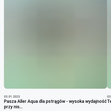
03.01.2023
03
Pasza Aller Aqua dla pstrągów - wysoka wydajność
T
przy nis...