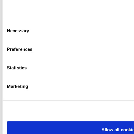
hodowanego w Afryce.
Przeczytaj więcej powyżej.
Consent
Necessary
Selection
Wybierz gatunek i odpowiednią paszę
Preferences
Statistics
Marketing
Allow all cooki