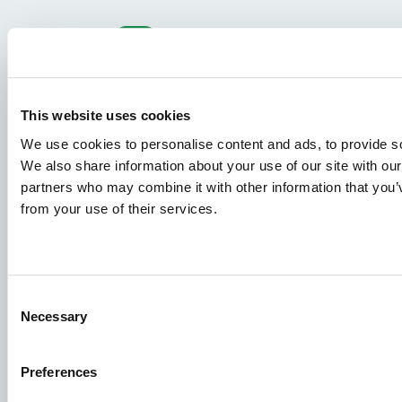
Gatunki
Koncepcje Paszowe
Wiedza
This website uses cookies
We use cookies to personalise content and ads, to provide soc
We also share information about your use of our site with our
Podania o pracę
partners who may combine it with other information that you’v
Aby mieć pewność, że Twoje podanie trafi we właściwe
from your use of their services.
miejsce, prosimy o wyraźne wskazanie stanowiska, którym
jesteś zainteresowany. Czekamy z niecierpliwością!
Sprawdź nasze oferty pracy
Consent
Necessary
Selection
Aller Aqua Polska Sp. z o.o.
Preferences
Adres siedziby: PTTK 52, 87-400 Golub-Dobrzyń KRS: