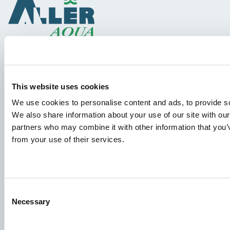
Gatunki
This website uses cookies
Koncepcje Paszowe
We use cookies to personalise content and ads, to provide soc
Wiedza
We also share information about your use of our site with our
partners who may combine it with other information that you’v
from your use of their services.
Podania o pracę
Aby mieć pewność, że Twoje podanie trafi we właściwe
miejsce, prosimy o wyraźne wskazanie stanowiska, którym
jesteś zainteresowany. Czekamy z niecierpliwością!
Consent
Necessary
Selection
Sprawdź nasze oferty pracy