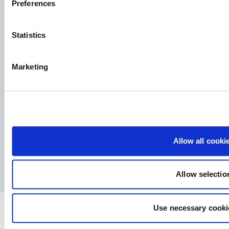
Preferences
Aller Aqua Polska Sp. z o.o.
Statistics
Adres siedziby: PTTK 52, 87-400 Golub-Dobrzyń KRS:
0000124118 NIP: 8420008107
Marketing
Znajdź naszych pracowników
Allow all cooki
Facebook
YouTube
LinkedIn
Instagram
Polityka prywatności
Nota Prawna i Strategia Podatkowa
Prasa
Allow selectio
Use necessary cooki