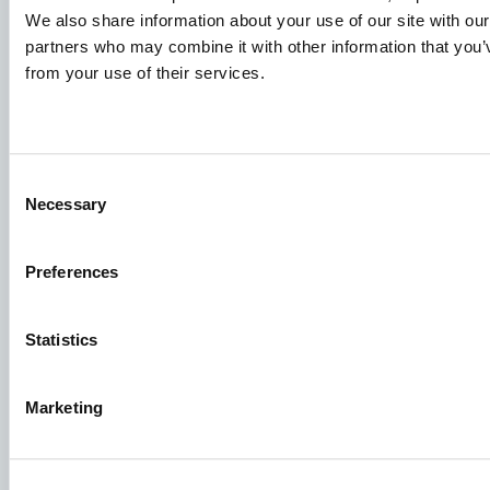
We also share information about your use of our site with our
partners who may combine it with other information that you’v
Podania o pracę
from your use of their services.
Aby mieć pewność, że Twoje podanie trafi we właściwe
miejsce, prosimy o wyraźne wskazanie stanowiska, którym
jesteś zainteresowany. Czekamy z niecierpliwością!
Consent
Necessary
Selection
Sprawdź nasze oferty pracy
Preferences
Aller Aqua Polska Sp. z o.o.
Adres siedziby: PTTK 52, 87-400 Golub-Dobrzyń KRS:
Statistics
0000124118 NIP: 8420008107
Marketing
Znajdź naszych pracowników