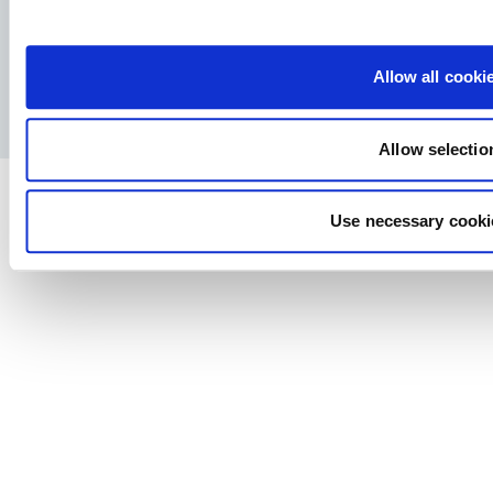
Facebook
YouTube
LinkedIn
Instagram
Allow all cooki
Polityka prywatności
Nota Prawna i Strategia Podatkowa
Prasa
Allow selectio
Use necessary cooki