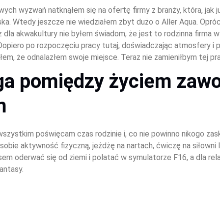
owych wyzwań natknąłem się na ofertę firmy z branży, która, jak 
ska. Wtedy jeszcze nie wiedziałem zbyt dużo o Aller Aqua. Opróc
z dla akwakultury nie byłem świadom, że jest to rodzinna firma 
opiero po rozpoczęciu pracy tutaj, doświadczając atmosfery i 
m, że odnalazłem swoje miejsce. Teraz nie zamieniłbym tej pra
a pomiędzy życiem zawo
m
szystkim poświęcam czas rodzinie i, co nie powinno nikogo zas
obie aktywność fizyczną, jeżdżę na nartach, ćwiczę na siłowni 
em oderwać się od ziemi i polatać w symulatorze F16, a dla rela
fantasy.