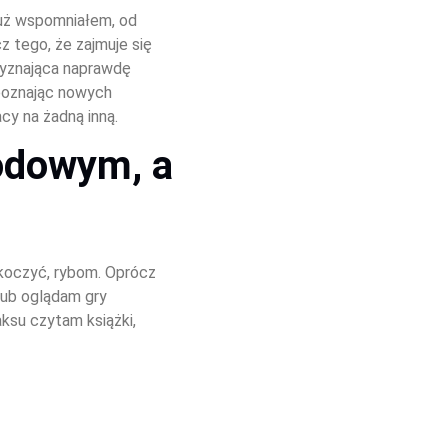
już wspomniałem, od 
z tego, że zajmuje się 
wyznająca naprawdę 
poznając nowych 
cy na żadną inną.
dowym, a 
koczyć, rybom. Oprócz 
lub oglądam gry 
ksu czytam książki, 