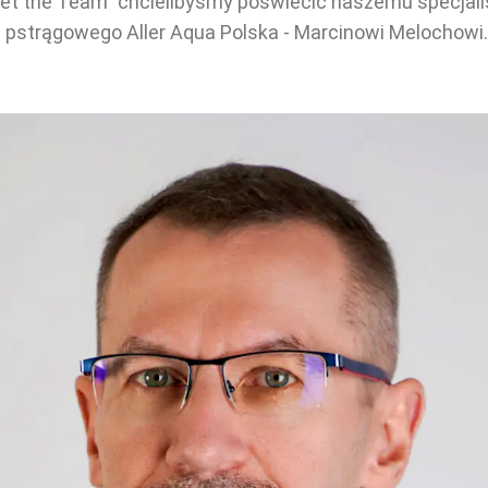
Meet the Team" chcielibyśmy poświecić naszemu specjali
 pstrągowego Aller Aqua Polska - Marcinowi Melochowi