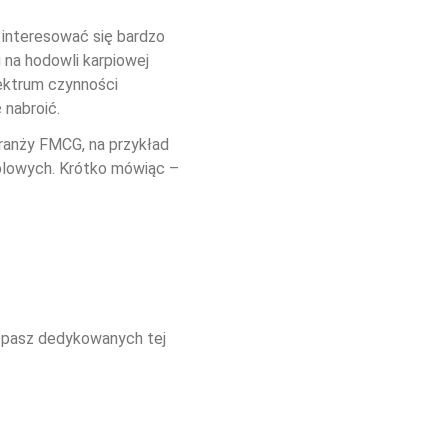
 interesować się bardzo 
 na hodowli karpiowej 
ektrum czynności 
 nabroić.
ranży FMCG, na przykład 
blowych. Krótko mówiąc – 
 pasz dedykowanych tej 