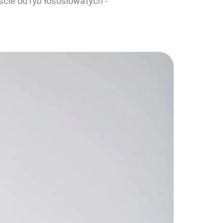
ście od ryb łososiowatych -
.