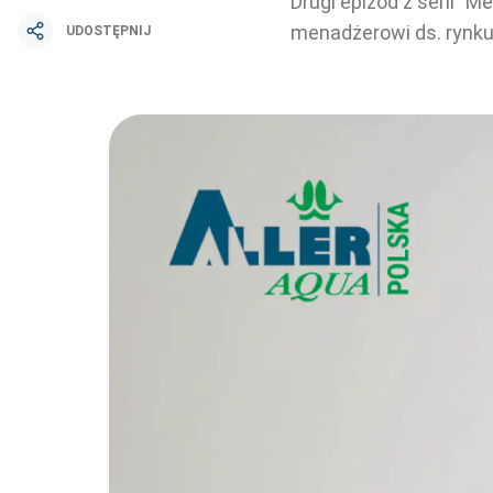
Drugi epizod z serii "
menadżerowi ds. rynku
UDOSTĘPNIJ