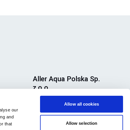
Aller Aqua Polska Sp.
z o.o.
Adres siedziby: PTTK 52, 87-400
Allow all cookies
Golub-Dobrzyń KRS: 0000124118
alyse our
NIP: 8420008107
ing and
my
Allow selection
r that
Znajdź naszych