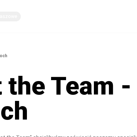
Paszowe
Wiedza
loch
 the Team -
och