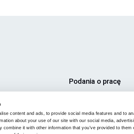
Podania o pracę
Aby mieć pewność, że Twoje
podanie trafi we właściwe
s
miejsce, prosimy o wyraźne
ise content and ads, to provide social media features and to an
wskazanie stanowiska, którym
rmation about your use of our site with our social media, advertis
jesteś zainteresowany. Czeka
 combine it with other information that you’ve provided to them o
z niecierpliwością!