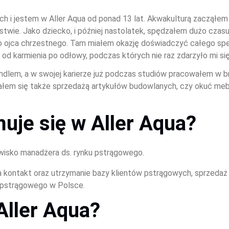
 i jestem w Aller Aqua od ponad 13 lat. Akwakulturą zacząłem
ństwie. Jako dziecko, i później nastolatek, spędzałem dużo czasu
 ojca chrzestnego. Tam miałem okazję doświadczyć całego sp
od karmienia po odłowy, podczas których nie raz zdarzyło mi się
andlem, a w swojej karierze już podczas studiów pracowałem w b
wałem się także sprzedażą artykułów budowlanych, czy okuć me
uje się w Aller Aqua?
wisko manadżera ds. rynku pstrągowego. 
 kontakt oraz utrzymanie bazy klientów pstrągowych, sprzedaż
u pstrągowego w Polsce.
Aller Aqua?