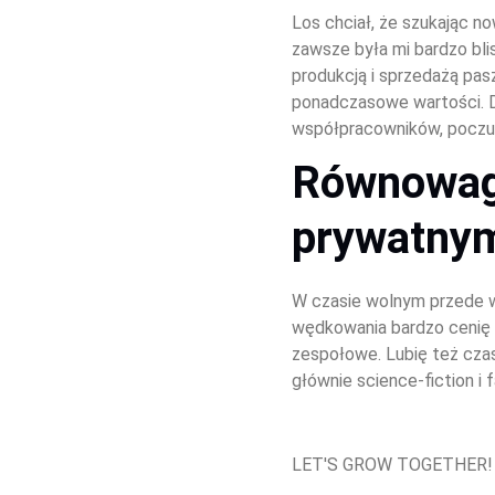
Los chciał, że szukając n
zawsze była mi bardzo bli
produkcją i sprzedażą pas
ponadczasowe wartości. D
współpracowników, poczułe
Równowag
prywatny
W czasie wolnym przede w
wędkowania bardzo cenię s
zespołowe. Lubię też czas
głównie science-fiction i 
LET'S GROW TOGETHER!