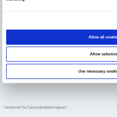
Aby mieć pewność, że Twoje podanie trafi we właściwe
miejsce, prosimy o wyraźne wskazanie stanowiska, którym
jesteś zainteresowany. Czekamy z niecierpliwością!
Sprawdź nasze oferty pracy
Allow all cooki
Aller Aqua Polska Sp. z o.o.
Allow selectio
Adres siedziby: PTTK 52, 87-400 Golub-Dobrzyń KRS:
0000124118 NIP: 8420008107
Use necessary cooki
Znajdź naszych pracowników
Facebook
YouTube
LinkedIn
Instagram