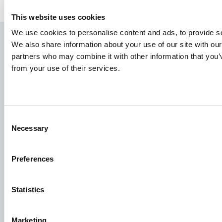
This website uses cookies
We use cookies to personalise content and ads, to provide soc
We also share information about your use of our site with our
partners who may combine it with other information that you’v
from your use of their services.
Consent
Necessary
Selection
Gatunki
Koncepcje Paszowe
Preferences
Wiedza
Statistics
Podania o pracę
Marketing