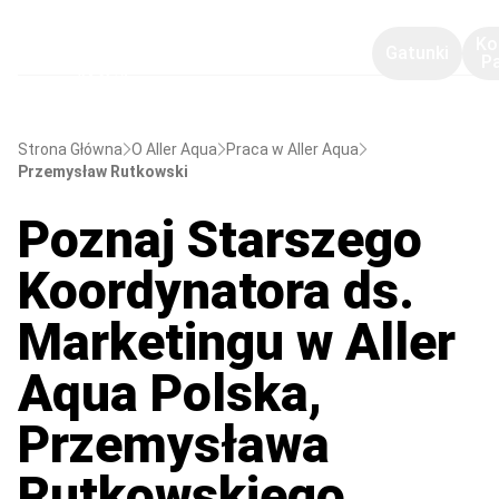
Ko
Gatunki
P
Strona Główna
O Aller Aqua
Praca w Aller Aqua
Przemysław Rutkowski
Poznaj Starszego
Koordynatora ds.
Marketingu w Aller
Aqua Polska,
Przemysława
Rutkowskiego