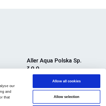
Aller Aqua Polska Sp.
z o.o.
Adres siedziby: PTTK 52, 87-400
Allow all cookies
Golub-Dobrzyń KRS: 0000124118
alyse our
NIP: 8420008107
ing and
my
Allow selection
r that
Znajdź naszych
pracowników