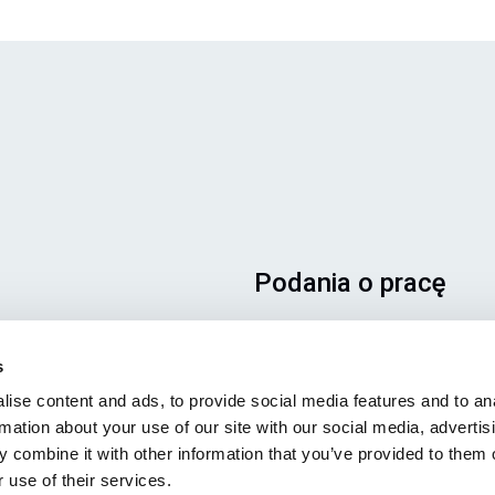
Podania o pracę
Aby mieć pewność, że Twoje
podanie trafi we właściwe
s
miejsce, prosimy o wyraźne
ise content and ads, to provide social media features and to an
wskazanie stanowiska, którym
rmation about your use of our site with our social media, advertis
jesteś zainteresowany. Czeka
 combine it with other information that you’ve provided to them o
z niecierpliwością!
 use of their services.