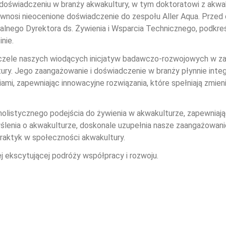
 doświadczeniu w branży akwakultury, w tym doktoratowi z akwa
 wnosi nieocenione doświadczenie do zespołu Aller Aqua. Przed
balnego Dyrektora ds. Żywienia i Wsparcia Technicznego, podkreś
nie.
 czele naszych wiodących inicjatyw badawczo-rozwojowych w zak
ury. Jego zaangażowanie i doświadczenie w branży płynnie integr
mi, zapewniając innowacyjne rozwiązania, które spełniają zmieni
olistycznego podejścia do żywienia w akwakulturze, zapewniają
enia o akwakulturze, doskonale uzupełnia nasze zaangażowanie 
raktyk w społeczności akwakultury.
j ekscytującej podróży współpracy i rozwoju. 