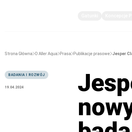
Gatunki
Koncepcje 
Strona Główna
O Aller Aqua
Prasa
Publikacje prasowe
Jesper Cl
Jesp
BADANIA I ROZWÓJ
19.04.2024
nowy
bada