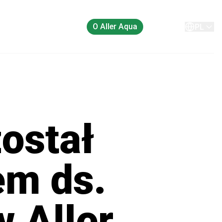
O Aller Aqua
Kontakt
PL
ostał
em ds.
w Aller