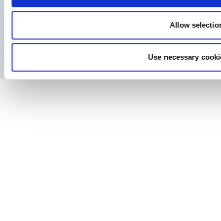
Allow selectio
Facebook
YouTube
LinkedIn
Instagram
Use necessary cooki
Polityka prywatności
Nota Prawna i Strategia Podatkowa
Prasa