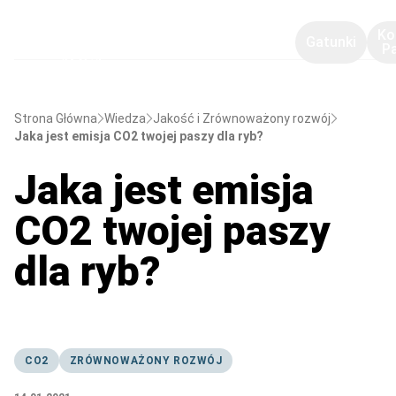
Ko
Gatunki
P
Strona Główna
Wiedza
Jakość i Zrównoważony rozwój
Jaka jest emisja CO2 twojej paszy dla ryb?
Jaka jest emisja
CO2 twojej paszy
dla ryb?
CO2
ZRÓWNOWAŻONY ROZWÓJ