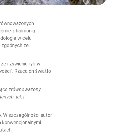
zrównoważonych 
demie z harmonią 
dologie w celu 
b zgodnych ze 
e i żywieniu ryb w 
wości". Rzuca on światło 
ające zrównoważony 
nych, jak i 
b. W szczególności autor 
ch konwencjonalnymi 
atach.