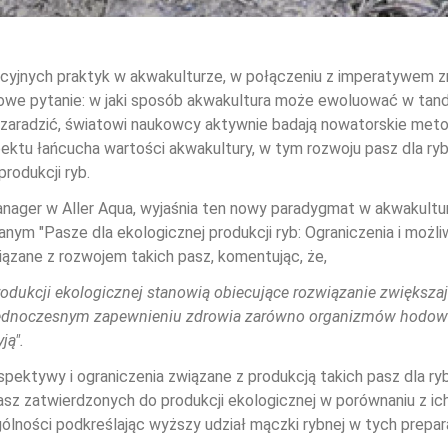
cyjnych praktyk w akwakulturze, w połączeniu z imperatywem 
czowe pytanie: w jaki sposób akwakultura może ewoluować w tan
aradzić, światowi naukowcy aktywnie badają nowatorskie meto
ektu łańcucha wartości akwakultury, w tym rozwoju pasz dla ry
rodukcji ryb.
anager w Aller Aqua, wyjaśnia ten nowy paradygmat w akwakulturz
nym "Pasze dla ekologicznej produkcji ryb: Ograniczenia i możli
iązane z rozwojem takich pasz, komentując, że,
rodukcji ekologicznej stanowią obiecujące rozwiązanie zwiększ
 jednoczesnym zapewnieniu zdrowia zarówno organizmów hodowla
ą". 
rspektywy i ograniczenia związane z produkcją takich pasz dla ry
asz zatwierdzonych do produkcji ekologicznej w porównaniu z i
lności podkreślając wyższy udział mączki rybnej w tych prepar