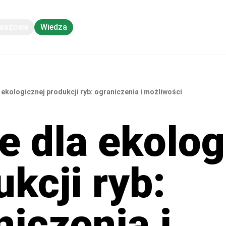
Paszowe
Wiedza
 ekologicznej produkcji ryb: ograniczenia i możliwości
e dla ekolog
kcji ryb:
niczenia i