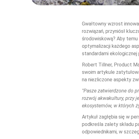
Gwałtowny wzrost innowa
rozwiązań, przyniósł klu
środowiskową? Aby temu z
optymalizacji każdego asp
standardami ekologicznej p
Robert Tillner, Product M
swoim artykule zatytułowa
na niezliczone aspekty zw
"Pasze zatwierdzone do p
rozwój akwakultury, przy
ekosystemów, w których żyj
Artykuł zagłębia się w pe
podkreśla zalety składu p
odpowiednikami, w szczegó