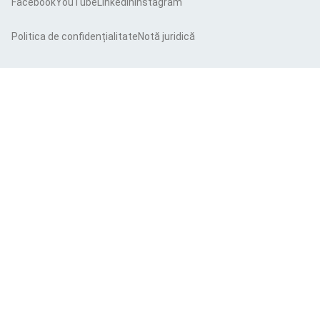
Facebook
YouTube
LinkedIn
Instagram
Politica de confidențialitate
Notă juridică