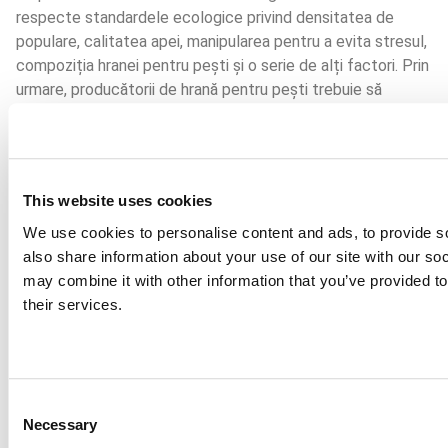
respecte standardele ecologice privind densitatea de
populare, calitatea apei, manipularea pentru a evita stresul,
compoziția hranei pentru pești și o serie de alți factori. Prin
urmare, producătorii de hrană pentru pești trebuie să
respecte standardele ecologice. La Aller Aqua suntem
certificați pentru a produce hrană pentru acvacultură
ecologică. Selectăm cele mai bune materii prime de la
furnizori autorizați de produse ecologice și le folosim în
This website uses cookies
rețetele noastre pentru a obține cele mai bune rezultate
pentru clienții noștri. Regulamentul UE privind produsele
We use cookies to personalise content and ads, to provide so
ecologice garantează un produs durabil aprobat pentru
also share information about your use of our site with our so
producția ecologică de pește, cu un impact minim asupra
may combine it with other information that you’ve provided to
mediului și respect pentru biodiversitate în lanțul valoric al
their services.
acvaculturii ecologice. Materiile prime sunt obținute la
nivel regional, atunci când este posibil, și trebuie, ca toate
materiile noastre prime, să treacă de standardele noastre
stricte de calitate înainte de a fi incluse în rețete.
Consent
Necessary
Selection