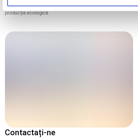
legislația daneză și europeană privind furajele pentru
producția ecologică.
Contactați-ne