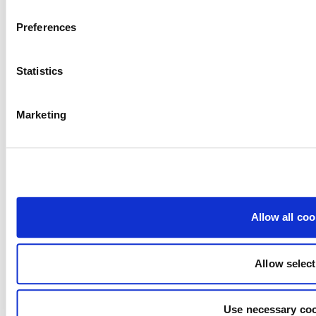
Preferences
Statistics
Marketing
Allow all coo
Simbolul roșu Ø
Aller Aqua Danemarca produce hrană pentru pești care
Allow selec
este certificată prin simbolul roșu Ø/ Eticheta organică
daneză. Simbolul roșu Ø indică faptul că autoritățile daneze
Use necessary coo
controlează faptul că Aller Aqua Denmark respectă