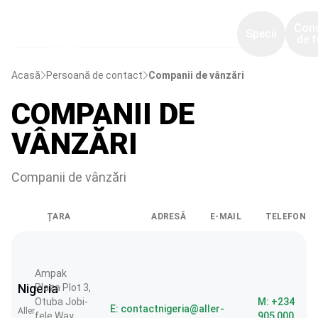
Con
Specii
de f
Acasă
Persoană de contact
Companii de vânzări
COMPANII DE
VÂNZĂRI
Companii de vânzări
ȚARA
ADRESĂ
E-MAIL
TELEFON
Ampak
Nigeria
Plaza Plot 3,
Otuba Jobi-
M: +234
E: contactnigeria@aller-
Aller
fele Way
905 000