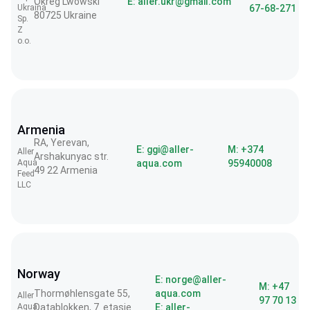
Okreg Lwowski
E: aller.ukr@gmail.com
Ukraina
67-68-271
80725 Ukraine
Sp.
Z
o.o.
Armenia
RA, Yerevan,
E: ggi@aller-
M: +374
Aller
Arshakunyac str.
Aqua
aqua.com
95940008
49 22 Armenia
Feed
LLC
Norway
E: norge@aller-
M: +47
Thormøhlensgate 55,
aqua.com
Aller
97 70 13
Aqua
Datablokken, 7. etasje
E: aller-