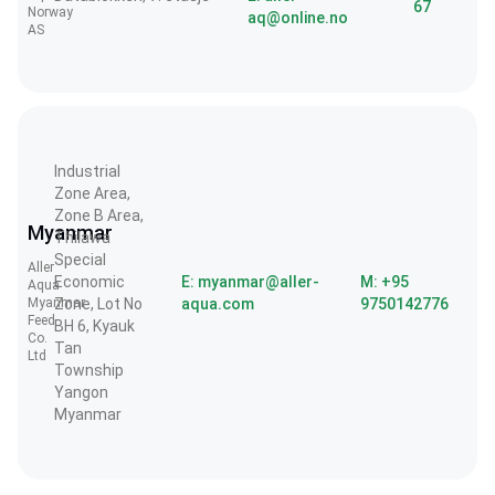
67
Norway
aq@online.no
AS
Industrial
Zone Area,
Zone B Area,
Myanmar
Thilawa
Special
Aller
Economic
E: myanmar@aller-
M: +95
Aqua
Myanmar
Zone, Lot No
aqua.com
9750142776
Feed
BH 6, Kyauk
Co.
Tan
Ltd
Township
Yangon
Myanmar