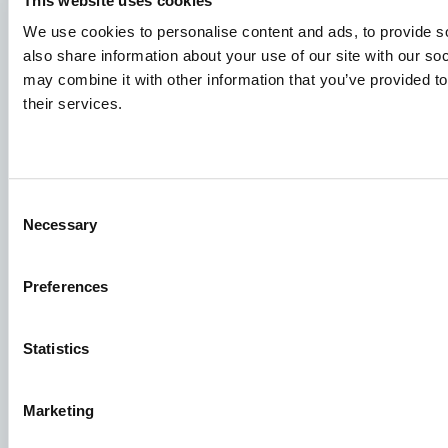
Cereri de locuri de muncă
This website uses cookies
We use cookies to personalise content and ads, to provide so
Pentru a vă asigura că aplicația dvs. ajunge la locul potrivit,
also share information about your use of our site with our so
vă rugăm să vă asigurați că indicați în mod clar care este
may combine it with other information that you’ve provided to
postul care vă interesează. Așteptăm cu nerăbdare să o
their services.
citim!
Vizitați ofertele noastre de locuri de muncă
Consent
Necessary
Selection
Grupul Aller Aqua
Allervej 130, 6070 Christiansfeld, Danemarca
Preferences
Statistics
Marketing
Facebook
YouTube
LinkedIn
Instagram