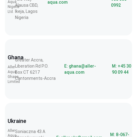
Aqua
aqua.com
Alausa CBD,
0992
Nigeria
Ikeja, Lagos
Ltd.
Nigeria
Ghana
Greater Accra,
Liberation Rd P.O.
E: ghana@aller-
M: +45 30
Aller
Aqua
Box CT 6217
aqua.com
90 09 44
Ghana
Cantonments-Accra
Limited
Ukraine
Aller
Soniaczna 43 A
M: 8-067-
Aqua