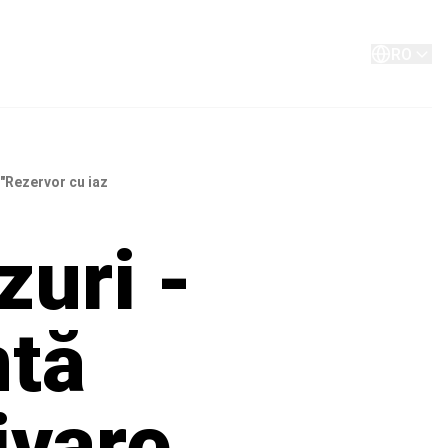
Despre
Persoană de contact
RO
 "Rezervor cu iaz
zuri -
ntă
ivare