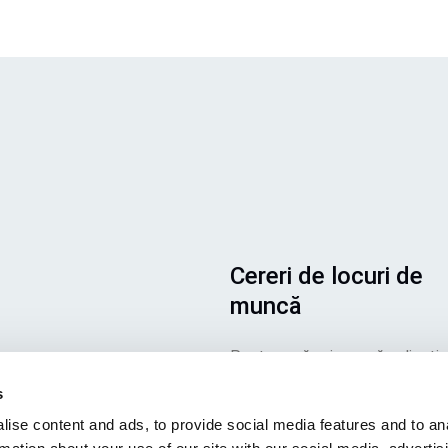
Cereri de locuri de
muncă
Pentru a vă asigura că aplicația
dvs. ajunge la locul potrivit, vă
s
rugăm să vă asigurați că indicaț
ise content and ads, to provide social media features and to an
în mod clar care este postul c