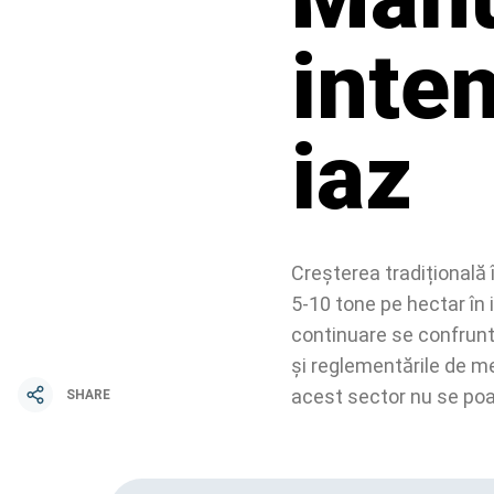
inte
iaz
Creșterea tradițională 
5-10 tone pe hectar în i
continuare se confruntă
și reglementările de me
acest sector nu se poat
SHARE