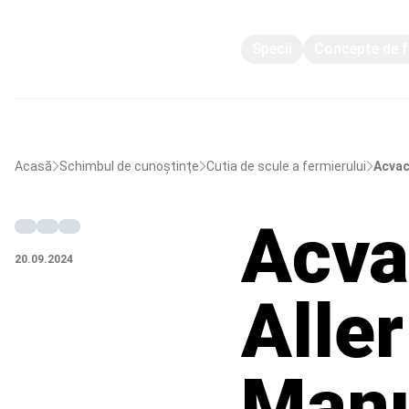
Specii
Concepte de f
Acasă
Schimbul de cunoștințe
Cutia de scule a fermierului
Acvacu
Acvac
20.09.2024
Alle
Manu