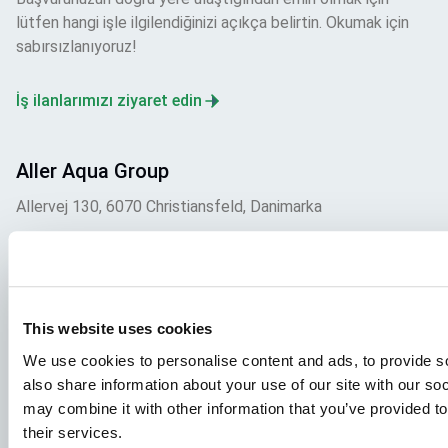
lütfen hangi işle ilgilendiğinizi açıkça belirtin. Okumak için
sabırsızlanıyoruz!
İş ilanlarımızı ziyaret edin
Aller Aqua Group
Allervej 130, 6070 Christiansfeld, Danimarka
This website uses cookies
We use cookies to personalise content and ads, to provide so
Facebook
YouTube
LinkedIn
Instagram
also share information about your use of our site with our so
may combine it with other information that you’ve provided to
Gizlilik Politikası
Yasal Uyarı
their services.