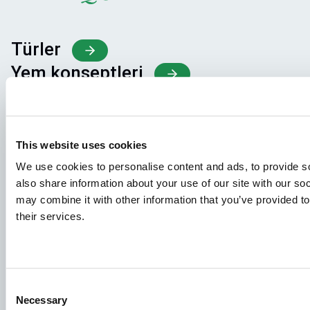
Türler
Yem konseptleri
Bilgi paylaşımı
This website uses cookies
İş başvuruları
We use cookies to personalise content and ads, to provide so
Başvurunuzun doğru yere ulaştığından emin olmak için
also share information about your use of our site with our so
lütfen hangi işle ilgilendiğinizi açıkça belirtin. Okumak için
may combine it with other information that you’ve provided to
sabırsızlanıyoruz!
their services.
İş ilanlarımızı ziyaret edin
Consent
Aller Aqua Group
Necessary
Selection