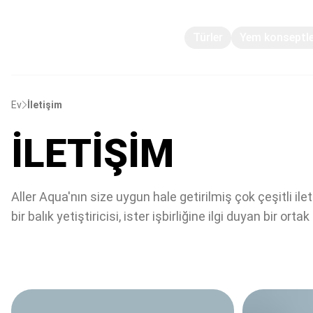
Türler
Yem konseptle
Ev
İletişim
İLETIŞIM
Aller Aqua'nın size uygun hale getirilmiş çok çeşitli i
bir balık yetiştiricisi, ister işbirliğine ilgi duyan bir orta