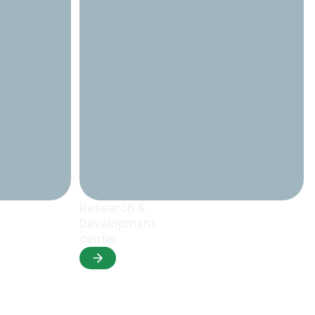
Research &
Development
center