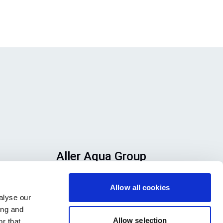
Aller Aqua Group
Allervej 130, 6070 Christiansfeld,
Allow all cookies
Danimarka
alyse our
ing and
Allow selection
r that