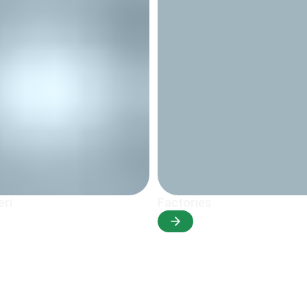
eri
Factories