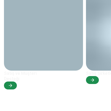
Satış ve Müşteri
Satış Şirketl
Desteği