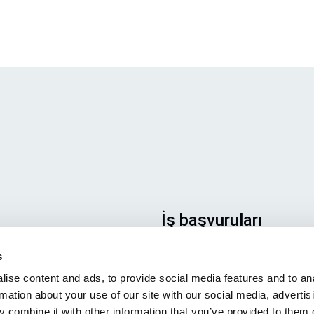
İş başvuruları
Başvurunuzun doğru yere
s
ulaştığından emin olmak için
ise content and ads, to provide social media features and to an
lütfen hangi işle ilgilendiğinizi
rmation about your use of our site with our social media, advertis
açıkça belirtin. Okumak için
 combine it with other information that you’ve provided to them o