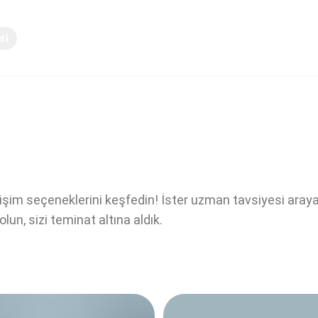
ri
Bilgi paylaşımı
letişim seçeneklerini keşfedin! İster uzman tavsiyesi aray
k olun, sizi teminat altına aldık.