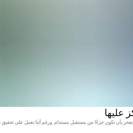
ز عليها
المستدامة، ونفخر بأن نكون جزءًا من مستقبل مستدام. ورغم أننا نعمل على تحقي