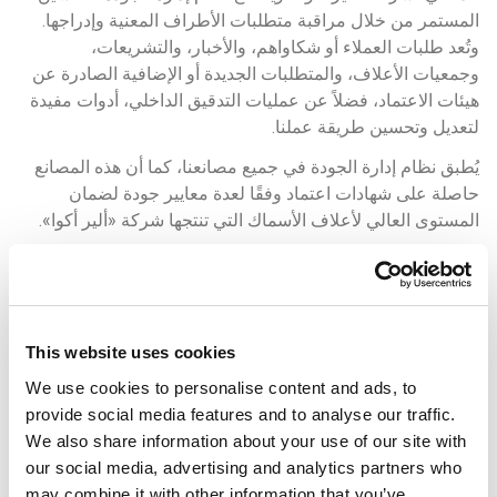
المستمر من خلال مراقبة متطلبات الأطراف المعنية وإدراجها. 
وتُعد طلبات العملاء أو شكاواهم، والأخبار، والتشريعات، 
وجمعيات الأعلاف، والمتطلبات الجديدة أو الإضافية الصادرة عن 
هيئات الاعتماد، فضلاً عن عمليات التدقيق الداخلي، أدوات مفيدة 
لتعديل وتحسين طريقة عملنا.
يُطبق نظام إدارة الجودة في جميع مصانعنا، كما أن هذه المصانع 
حاصلة على شهادات اعتماد وفقًا لعدة معايير جودة لضمان 
المستوى العالي لأعلاف الأسماك التي تنتجها شركة «ألير أكوا».
المسؤولية
This website uses cookies
تعد الاستدامة جزءًا لا يتجزأ من شركة «ألير أكوا». ونحن ندرك أن 
تربية الأسماك الحديثة تفرض متطلبات صارمة للغاية فيما يتعلق 
We use cookies to personalise content and ads, to
بالحد من الأثر البيئي. وقد تم تصميم تركيبة أعلافنا لتحقيق أعلى 
provide social media features and to analyse our traffic.
مستويات الكفاءة وقابلية هضم العناصر الغذائية، مما يؤدي إلى 
We also share information about your use of our site with
انخفاض كمية العناصر الغذائية التي يتم تصريفها في المياه.
our social media, advertising and analytics partners who
may combine it with other information that you’ve