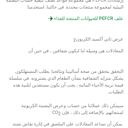
إرشادات PEFCR هي مجموعة قواعد تصف كيفية حساب البصمة 
البيئية لمجموعة منتجات محددة. في حالتنا، استخدمنا:
علف PEFCR للحيوانات المنتجة للغذاء
عرض ثاني أكسيد الكربون
2
المعادلات هي وسيلة لنا لنكون شفافين ، في حين أن
التحقق يتحقق من صحة أساليبنا ونتائجنا. يطلب المستهلكون 
بشكل متزايد الشفافية بشأن الطعام الذي يشترونه. في سلسلة 
قيمة تربية الأحياء المائية ، يجب أن نكون مستعدين لتلبية هذه 
الطلبات. 
سيمكن ذلك عملائنا من حساب وعرض البصمة الكربونية 
لمنتجاتهم. بالإضافة إلى ذلك ، فإن CO
2
 يمكن أن تساعد المعادلات على الملصق في إثارة نقاش تشتد 