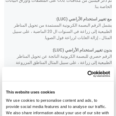
تم ذكر قيمتين من مكافئات CO2 على الملصقات وأوراق البيانات 
الخاصة بنا:  
مع تغيير استخدام الأراضي (LUC)
:  
يشمل الرقم البصمة الكربونية المستمدة من تحويل المناظر 
الطبيعية إلى زراعة في السنوات ال 20 الماضية ، على سبيل 
المثال ، إزالة الغابات لزراعة فول الصويا. 
بدون تغيير استخدام الأراضي (LUC)
:  
الرقم حصري للبصمة الكربونية الناتجة عن تحويل المناظر 
الطبيعية إلى زراعة ، على سبيل المثال المناطق المزروعة 
بالفعل للقمحt. 
على الملصقات ، البصمة الكربونية الدقيقة المعطاة CO2
سيتم عرض مكافئات المنتج. في أوراق البيانات، سيتم عرض 
This website uses cookies
نطاق لمراعاة التعديلات الصغيرة في الإنتاج. 
We use cookies to personalise content and ads, to
ما هي الأعلاف التي قمنا بوسمها بمكافئ ثاني أكسيد
provide social media features and to analyse our traffic.
الكربون؟
We also share information about your use of our site with