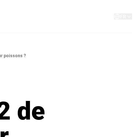
A propos de
Contact
FR
ur poissons ?
2 de
r