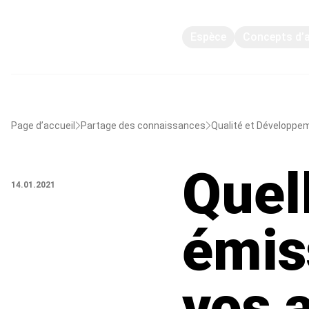
Espèce
Concepts d’
Page d’accueil
Partage des connaissances
Qualité et Développe
Quel
14.01.2021
émis
vos 