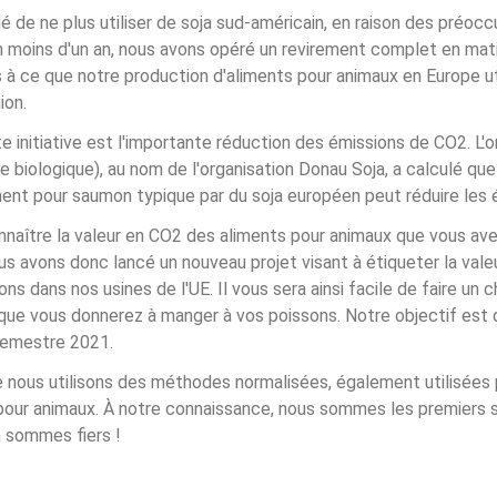
 de ne plus utiliser de soja sud-américain, en raison des préocc
 En moins d'un an, nous avons opéré un revirement complet en ma
 à ce que notre production d'aliments pour animaux en Europe uti
ion.
 initiative est l'importante réduction des émissions de CO2. L'or
e biologique), au nom de l'organisation Donau Soja, a calculé qu
ment pour saumon typique par du soja européen peut réduire les
nnaître la valeur en CO2 des aliments pour animaux que vous ave
Nous avons donc lancé un nouveau projet visant à étiqueter la val
s dans nos usines de l'UE. Il vous sera ainsi facile de faire un c
 que vous donnerez à manger à vos poissons. Notre objectif est d
semestre 2021.
 nous utilisons des méthodes normalisées, également utilisées 
 pour animaux. À notre connaissance, nous sommes les premiers s
 sommes fiers !