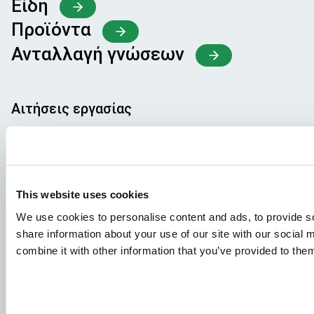
Είδη
Προϊόντα
Ανταλλαγή γνώσεων
Αιτήσεις εργασίας
Για να διασφαλίσετε ότι η αίτησή σας θα καταλήξει στο
σωστό μέρος, παρακαλούμε να αναφέρετε τη θέση
εργασίας για την οποία ενδιαφέρεστε. Ανυπομονούμε να
τη διαβάσουμε!
This website uses cookies
We use cookies to personalise content and ads, to provide so
Επισκεφθείτε τις ανοιχτές θέσεις εργασίας μας
share information about your use of our site with our social
combine it with other information that you’ve provided to them
Aller Aqua A/S
Allervej 130, 6070 Christiansfeld, Δανία