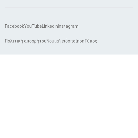
Facebook
YouTube
LinkedIn
Instagram
Πολιτική απορρήτου
Νομική ειδοποίηση
Τύπος