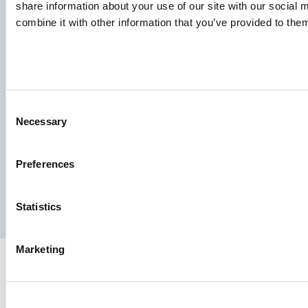
share information about your use of our site with our social
combine it with other information that you’ve provided to them
Aller Aqua A/S
Allervej 130, 6070 Christiansfeld, Δανία
Consent
Necessary
Selection
Preferences
Facebook
YouTube
LinkedIn
Instagram
Statistics
Πολιτική απορρήτου
Νομική ειδοποίηση
Τύπος
Marketing