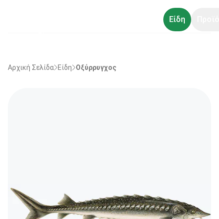
Είδη
Προϊό
Αρχική Σελίδα
Είδη
Οξύρρυγχος