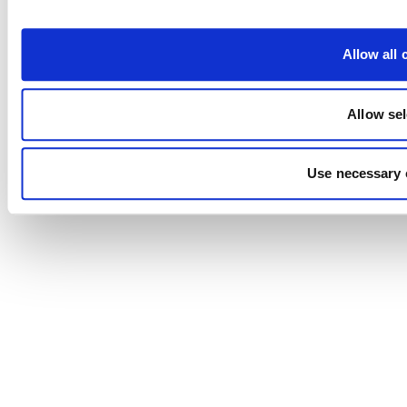
Allow all 
Allow sel
Use necessary 