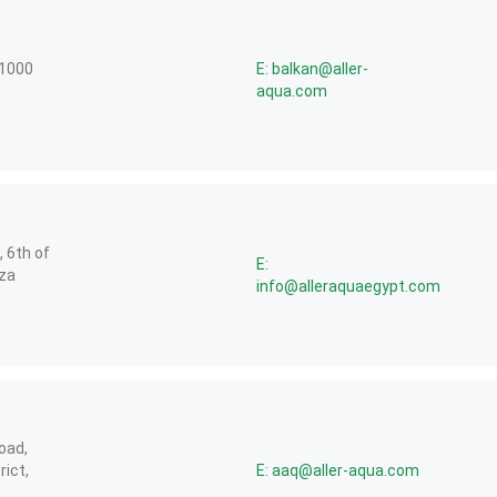
21000
E: balkan@aller-
aqua.com
, 6th of
E:
iza
info@alleraquaegypt.com
oad,
ict,
E: aaq@aller-aqua.com