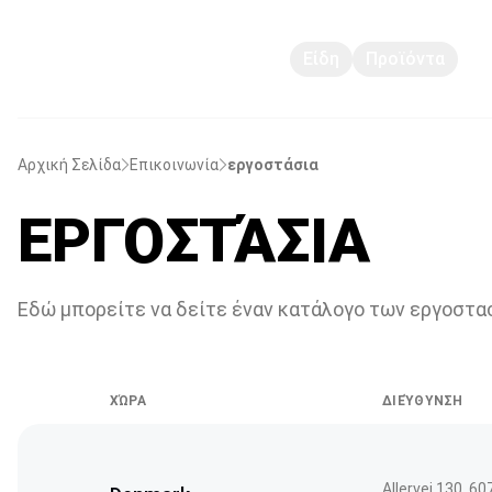
Είδη
Προϊόντα
Αν
Αρχική Σελίδα
Επικοινωνία
εργοστάσια
ΕΡΓΟΣΤΆΣΙΑ
Εδώ μπορείτε να δείτε έναν κατάλογο των εργοστα
ΧΏΡΑ
ΔΙΕΎΘΥΝΣΗ
Allervej 130, 60