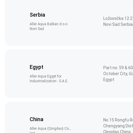
Serbia
Ložionička 12 
Aller Aqua Balkan d.o.o
Novi Sad Serbia
Novi Sad
Egypt
Part no. 59 & 60
October City, G
Aller Aqua Egypt for
Egypt
Industrialization - S.A.E.
China
No.15 Rongfu R
Chengyang Distr
Aller Aqua (Qingdao) Co.,
Qingdao China