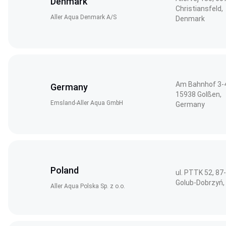
Denmark
Christiansfeld,
Aller Aqua Denmark A/S
Denmark
Am Bahnhof 3-4
Germany
15938 Golßen,
Emsland-Aller Aqua GmbH
Germany
Poland
ul. PTTK 52, 87
Golub-Dobrzyń,
Aller Aqua Polska Sp. z o.o.