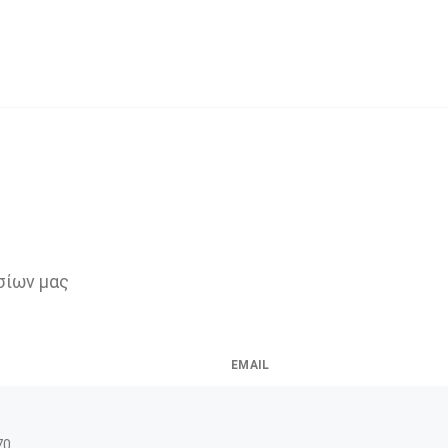
ταλλαγή γνώσεων
σίων μας
EMAIL
70