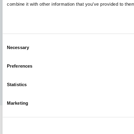
combine it with other information that you’ve provided to them
Aller Aqua A/S
Allervej 130, 6070 Christiansfeld, Δανία
Consent
Necessary
Selection
Preferences
Facebook
YouTube
LinkedIn
Instagram
Statistics
Πολιτική απορρήτου
Νομική ειδοποίηση
Τύπος
Marketing