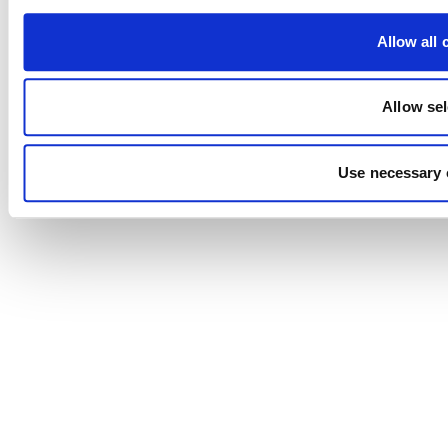
Allow all 
Allow sel
Use necessary 