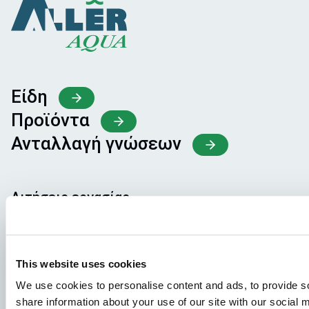
Είδη
Προϊόντα
Ανταλλαγή γνώσεων
Αιτήσεις εργασίας
Για να διασφαλίσετε ότι η αίτησή σας θα καταλήξει στο
σωστό μέρος, παρακαλούμε να αναφέρετε τη θέση
εργασίας για την οποία ενδιαφέρεστε. Ανυπομονούμε να
This website uses cookies
τη διαβάσουμε!
We use cookies to personalise content and ads, to provide so
share information about your use of our site with our social
Επισκεφθείτε τις ανοιχτές θέσεις εργασίας μας