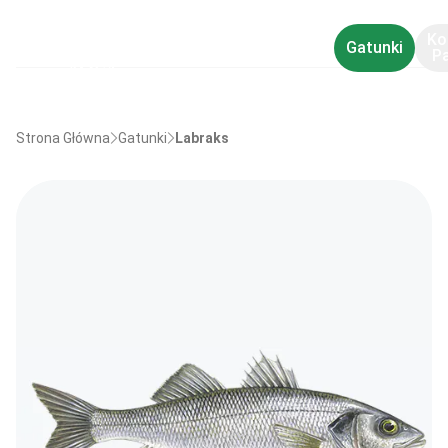
Ko
Gatunki
P
Strona Główna
Gatunki
Labraks