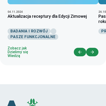
26.10
04.11.2024
Pas
Aktualizacja receptury dla Edycji Zimowej
rok
P
BADANIA I ROZWÓJ
PASZE FUNKCJONALNE
Zobacz jak
Dzielimy się
Wiedzą