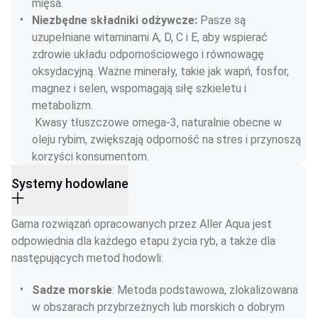
mięsa.
Niezbędne składniki odżywcze: 
Pasze są 
uzupełniane witaminami A, D, C i E, aby wspierać 
zdrowie układu odpornościowego i równowagę 
oksydacyjną. Ważne minerały, takie jak wapń, fosfor, 
magnez i selen, wspomagają siłę szkieletu i 
metabolizm.
 Kwasy tłuszczowe omega-3, naturalnie obecne w 
oleju rybim, zwiększają odporność na stres i przynoszą 
korzyści konsumentom.
Systemy hodowlane
Gama rozwiązań opracowanych przez Aller Aqua jest 
odpowiednia dla każdego etapu życia ryb, a także dla 
następujących metod hodowli:
Sadze morskie
: Metoda podstawowa, zlokalizowana 
w obszarach przybrzeżnych lub morskich o dobrym 