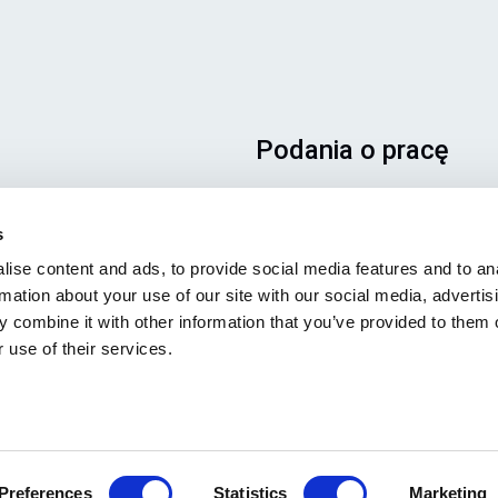
Podania o pracę
Aby mieć pewność, że Twoje
podanie trafi we właściwe
s
miejsce, prosimy o wyraźne
ise content and ads, to provide social media features and to an
wskazanie stanowiska, którym
rmation about your use of our site with our social media, advertis
jesteś zainteresowany. Czeka
 combine it with other information that you’ve provided to them o
z niecierpliwością!
 use of their services.
Sprawdź nasze oferty pracy
Preferences
Statistics
Marketing