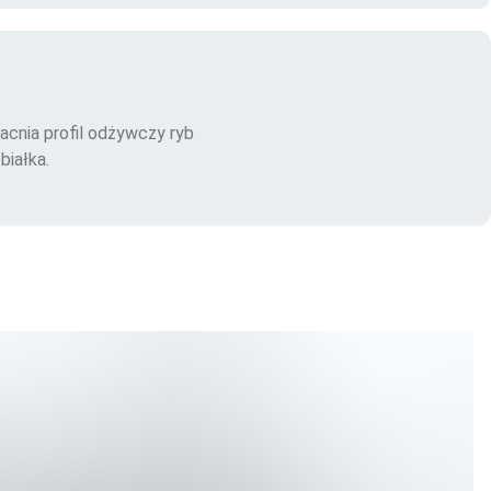
cnia profil odżywczy ryb
białka.