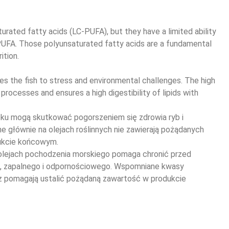
turated fatty acids (LC-PUFA), but they have a limited ability 
-PUFA. Those polyunsaturated fatty acids are a fundamental 
ition.
es the fish to stress and environmental challenges. The high 
processes and ensures a high digestibility of lipids with 
oku mogą skutkować pogorszeniem się zdrowia ryb i 
głównie na olejach roślinnych nie zawierają pożądanych 
ukcie końcowym.
lejach pochodzenia morskiego pomaga chronić przed 
 zapalnego i odpornościowego. Wspomniane kwasy 
z pomagają ustalić pożądaną zawartość w produkcie 