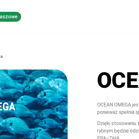
Paszowe
Wiedza
ga
OCE
OCEAN OMEGA jest 
ponieważ spełnia s
Dzięki stosowaniu 
rybnym będzie odzwi
EPA i DHA.