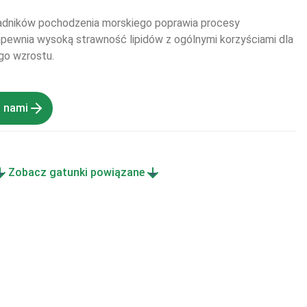
adników pochodzenia morskiego poprawia procesy 
apewnia wysoką strawność lipidów z ogólnymi korzyściami dla 
ego wzrostu.
z nami
Zobacz gatunki powiązane