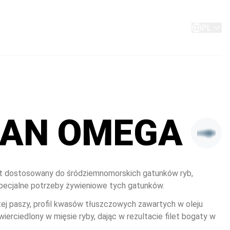
O Aller Aqua
Kontakt
PL
AN OMEGA
dostosowany do śródziemnomorskich gatunków ryb, 
pecjalne potrzeby żywieniowe tych gatunków. 
tej paszy, profil kwasów tłuszczowych zawartych w oleju 
erciedlony w mięsie ryby, dając w rezultacie filet bogaty w 