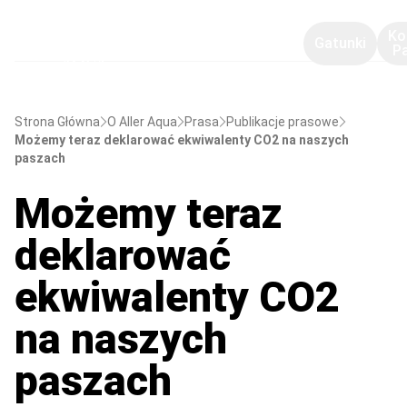
Ko
Gatunki
P
Strona Główna
O Aller Aqua
Prasa
Publikacje prasowe
Możemy teraz deklarować ekwiwalenty CO2 na naszych
paszach
Możemy teraz
deklarować
ekwiwalenty CO2
na naszych
paszach