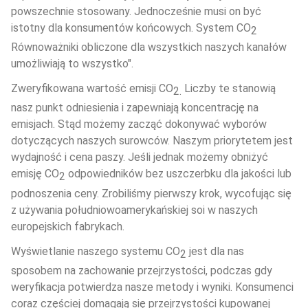
powszechnie stosowany. Jednocześnie musi on być 
istotny dla konsumentów końcowych. System CO
2
Równoważniki obliczone dla wszystkich naszych kanałów 
umożliwiają to wszystko".
Zweryfikowana wartość emisji CO
Liczby te stanowią 
2. 
nasz punkt odniesienia i zapewniają koncentrację na 
emisjach. Stąd możemy zacząć dokonywać wyborów 
dotyczących naszych surowców. Naszym priorytetem jest 
wydajność i cena paszy. Jeśli jednak możemy obniżyć 
emisję CO
 odpowiedników bez uszczerbku dla jakości lub 
2
podnoszenia ceny. Zrobiliśmy pierwszy krok, wycofując się 
z używania południowoamerykańskiej soi w naszych 
europejskich fabrykach.
Wyświetlanie naszego systemu CO
 jest dla nas 
2
sposobem na zachowanie przejrzystości, podczas gdy 
weryfikacja potwierdza nasze metody i wyniki. Konsumenci 
coraz częściej domagają się przejrzystości kupowanej 