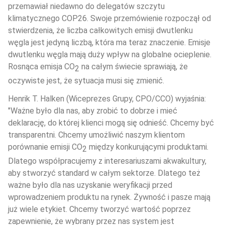
przemawiał niedawno do delegatów szczytu 
klimatycznego COP26. Swoje przemówienie rozpoczął od 
stwierdzenia, że liczba całkowitych emisji dwutlenku 
węgla jest jedyną liczbą, która ma teraz znaczenie. Emisje 
dwutlenku węgla mają duży wpływ na globalne ocieplenie. 
Rosnąca emisja CO
 na całym świecie sprawiają, że 
2
oczywiste jest, że sytuacja musi się zmienić.
Henrik T. Halken (Wiceprezes Grupy, CPO/CCO) wyjaśnia: 
"Ważne było dla nas, aby zrobić to dobrze i mieć 
deklarację, do której klienci mogą się odnieść. Chcemy być 
transparentni. Chcemy umożliwić naszym klientom 
porównanie emisji CO
 między konkurującymi produktami. 
2
Dlatego współpracujemy z interesariuszami akwakultury, 
aby stworzyć standard w całym sektorze. Dlatego też 
ważne było dla nas uzyskanie weryfikacji przed 
wprowadzeniem produktu na rynek. Żywność i pasze mają 
już wiele etykiet. Chcemy tworzyć wartość poprzez 
zapewnienie, że wybrany przez nas system jest 