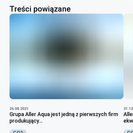
Treści powiązane
26.08.2021
31.12
Grupa Aller Aqua jest jedną z pierwszych firm
All
produkujący...
ekw
CO2
C