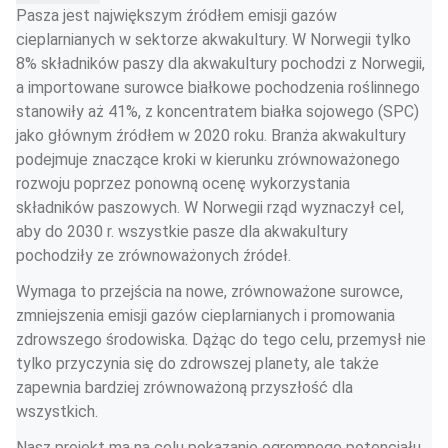
Pasza jest największym źródłem emisji gazów 
cieplarnianych w sektorze akwakultury. W Norwegii tylko 
8% składników paszy dla akwakultury pochodzi z Norwegii, 
a importowane surowce białkowe pochodzenia roślinnego 
stanowiły aż 41%, z koncentratem białka sojowego (SPC) 
jako głównym źródłem w 2020 roku. Branża akwakultury 
podejmuje znaczące kroki w kierunku zrównoważonego 
rozwoju poprzez ponowną ocenę wykorzystania 
składników paszowych. W Norwegii rząd wyznaczył cel, 
aby do 2030 r. wszystkie pasze dla akwakultury 
pochodziły ze zrównoważonych źródeł.
Wymaga to przejścia na nowe, zrównoważone surowce, 
zmniejszenia emisji gazów cieplarnianych i promowania 
zdrowszego środowiska. Dążąc do tego celu, przemysł nie 
tylko przyczynia się do zdrowszej planety, ale także 
zapewnia bardziej zrównoważoną przyszłość dla 
wszystkich.
Nasz projekt ma na celu pokazanie ogromnego potencjału 