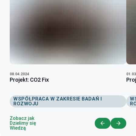
08.04.2024
01.03
Projekt: CO2 Fix
Pro
WSPÓŁPRACA W ZAKRESIE BADAŃ I
W
ROZWOJU
R
Zobacz jak
Dzielimy się
Wiedzą