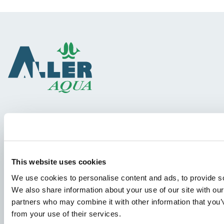
Gatunki
Koncepcje Paszowe
Wiedza
This website uses cookies
We use cookies to personalise content and ads, to provide soc
We also share information about your use of our site with our
Podania o pracę
partners who may combine it with other information that you’v
from your use of their services.
Aby mieć pewność, że Twoje podanie trafi we właściwe