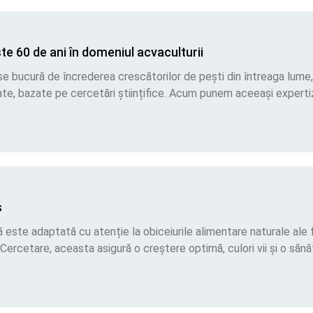
te 60 de ani în domeniul acvaculturii
 se bucură de încrederea crescătorilor de pești din întreaga lume
tate, bazate pe cercetări științifice. Acum punem aceeași expertiză
s
este adaptată cu atenție la obiceiurile alimentare naturale ale f
 Cercetare, aceasta asigură o creștere optimă, culori vii și o săn