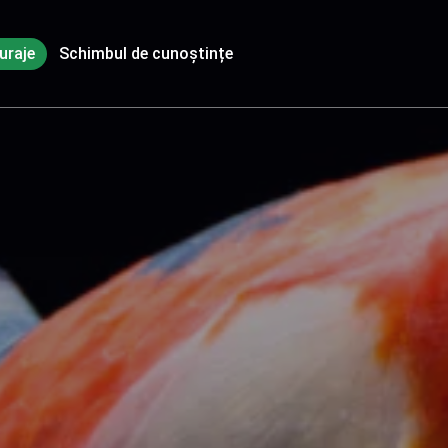
uraje
Schimbul de cunoștințe