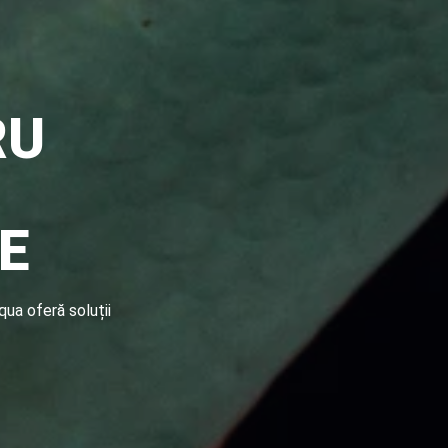
RU
E
qua oferă soluții