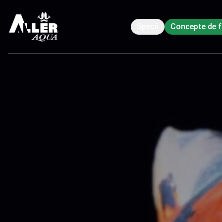
Specii
Concepte de f